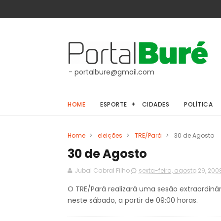
- portalbure@gmail.com
HOME
ESPORTE
CIDADES
POLÍTICA
Home
>
eleições
>
TRE/Pará
>
30 de Agosto
30 de Agosto
Jubal Cabral Filho
sexta-feira, agosto 29, 200
O TRE/Pará realizará uma sesão extraordinár
neste sábado, a partir de 09:00 horas.