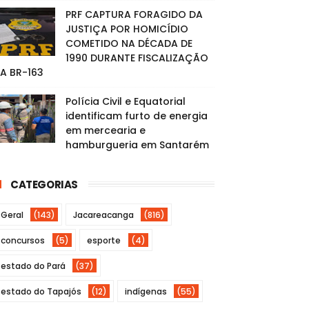
PRF CAPTURA FORAGIDO DA
JUSTIÇA POR HOMICÍDIO
COMETIDO NA DÉCADA DE
1990 DURANTE FISCALIZAÇÃO
A BR-163
Polícia Civil e Equatorial
identificam furto de energia
em mercearia e
hamburgueria em Santarém
CATEGORIAS
Geral
(143)
Jacareacanga
(816)
concursos
(5)
esporte
(4)
estado do Pará
(37)
estado do Tapajós
(12)
indígenas
(55)