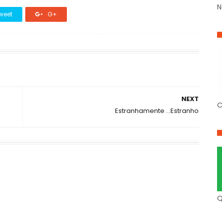
N
weet
G+
NEXT
C
Estranhamente ...Estranho
Q