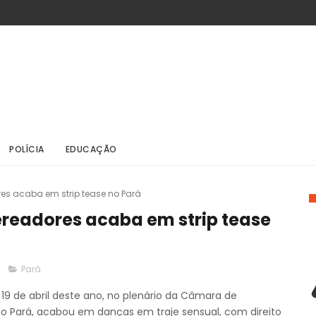
POLÍCIA
EDUCAÇÃO
s acaba em strip tease no Pará
readores acaba em strip tease
Pará
19 de abril deste ano, no plenário da Câmara de
o Pará, acabou em danças em traje sensual, com direito