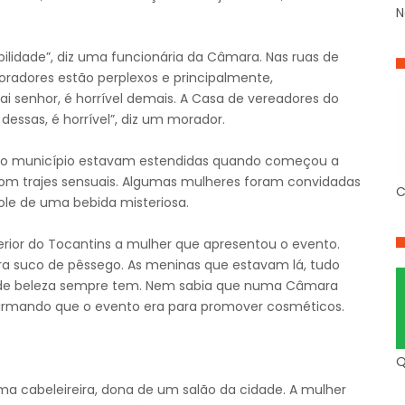
N
abilidade”, diz uma funcionária da Câmara. Nas ruas de
radores estão perplexos e principalmente,
ai senhor, é horrível demais. A Casa de vereadores do
dessas, é horrível”, diz um morador.
 e do município estavam estendidas quando começou a
 com trajes sensuais. Algumas mulheres foram convidadas
C
ole de uma bebida misteriosa.
erior do Tocantins a mulher que apresentou o evento.
á era suco de pêssego. As meninas que estavam lá, tudo
to de beleza sempre tem. Nem sabia que numa Câmara
nfirmando que o evento era para promover cosméticos.
Q
 uma cabeleireira, dona de um salão da cidade. A mulher