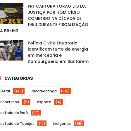
PRF CAPTURA FORAGIDO DA
JUSTIÇA POR HOMICÍDIO
COMETIDO NA DÉCADA DE
1990 DURANTE FISCALIZAÇÃO
A BR-163
Polícia Civil e Equatorial
identificam furto de energia
em mercearia e
hamburgueria em Santarém
CATEGORIAS
Geral
(143)
Jacareacanga
(816)
concursos
(5)
esporte
(4)
estado do Pará
(37)
estado do Tapajós
(12)
indígenas
(55)