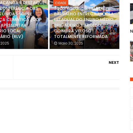
ACANGA É DESTAQUE
CIDADE
 CONFERÊNCIA DAS
Jacareacanga: HELDER
 UNIDAS SOBRE
BARBALHO ENTREGA ESCOLA
A CLIMÁTICA (COP
ESTADUAL DO ENSINO MÉDIO
O APRESENTAR
BRIGADEIRO HAROLDO
RIO LOCAL
COIMBRA VELOSO
N
ÁRIO (RLV)
TOTALMENTE REFORMADA
, 2025
Maio 30, 2025
NEXT