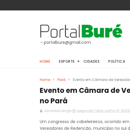
- portalbure@gmail.com
HOME
ESPORTE
CIDADES
POLÍTICA
Home
>
Pará
>
Evento em Câmara de Vereadore
Evento em Câmara de Ve
no Pará
Jacareacanga
segunda-feira, junho 01, 2009
Um congresso de cabeleireiros, ocorrido em 
Vereadores de Redenção, município no sul d