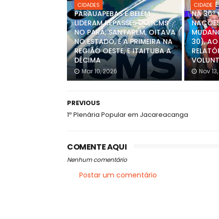
JACARE
CIDADES
CIDADE
PARAUAPEBAS E BELÉM
NA 30ª
LIDERAM REPASSES DO ICMS
NAÇÕES
NO PARÁ; SANTARÉM, OITAVA
MUDANÇ
NO ESTADO, É A PRIMEIRA NA
30), A
REGIÃO OESTE, E ITAITUBA A
RELATÓ
DÉCIMA
VOLUNT
Mar 10, 2026
Nov 13
PREVIOUS
1ª Plenária Popular em Jacareacanga
COMENTE AQUI
Nenhum comentário
Postar um comentário