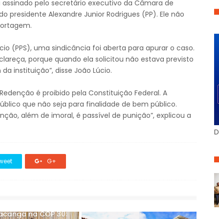
i assinado pelo secretário executivo da Câmara de
 presidente Alexandre Junior Rodrigues (PP). Ele não
portagem.
io (PPS), uma sindicância foi aberta para apurar o caso.
clareça, porque quando ela solicitou não estava previsto
 instituição”, disse João Lúcio.
edenção é proibido pela Constituição Federal. A
blico que não seja para finalidade de bem público.
o, além de imoral, é passível de punição”, explicou a
D
weet
G+
acanga na COP 30: