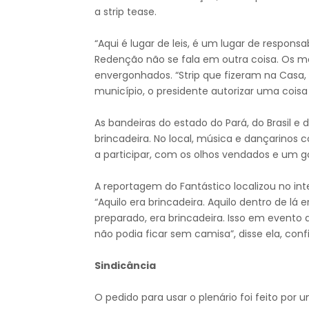
a strip tease.
“Aqui é lugar de leis, é um lugar de respons
Redenção não se fala em outra coisa. Os mo
envergonhados. “Strip que fizeram na Casa, 
município, o presidente autorizar uma coisa 
As bandeiras do estado do Pará, do Brasil
brincadeira. No local, música e dançarinos
a participar, com os olhos vendados e um g
A reportagem do Fantástico localizou no int
“Aquilo era brincadeira. Aquilo dentro de l
preparado, era brincadeira. Isso em even
não podia ficar sem camisa”, disse ela, co
Sindicância
O pedido para usar o plenário foi feito por