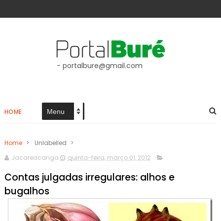
- portalbure@gmail.com
HOME
Home
>
Unlabelled
>
Jacareacanga
quinta-feira, março 01, 2012
Contas julgadas irregulares: alhos e
bugalhos