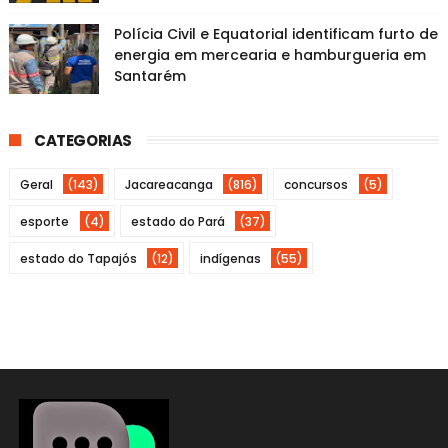
Polícia Civil e Equatorial identificam furto de
energia em mercearia e hamburgueria em
Santarém
CATEGORIAS
Geral
(143)
Jacareacanga
(816)
concursos
(5)
esporte
(4)
estado do Pará
(37)
estado do Tapajós
(12)
indígenas
(55)