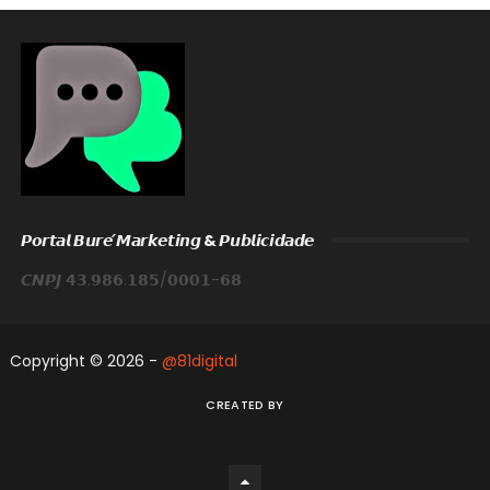
𝙋𝙤𝙧𝙩𝙖𝙡 𝘽𝙪𝙧𝙚́ 𝙈𝙖𝙧𝙠𝙚𝙩𝙞𝙣𝙜 & 𝙋𝙪𝙗𝙡𝙞𝙘𝙞𝙙𝙖𝙙𝙚
𝘾𝙉𝙋𝙅 𝟰𝟯.𝟵𝟴𝟲.𝟭𝟴𝟱/𝟬𝟬𝟬𝟭-𝟲𝟴
Copyright ©
2026 -
@81digital
CREATED BY