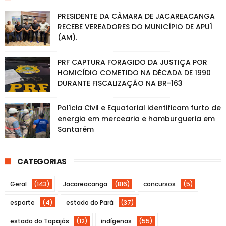
PRESIDENTE DA CÂMARA DE JACAREACANGA
RECEBE VEREADORES DO MUNICÍPIO DE APUÍ
(AM).
PRF CAPTURA FORAGIDO DA JUSTIÇA POR
HOMICÍDIO COMETIDO NA DÉCADA DE 1990
DURANTE FISCALIZAÇÃO NA BR-163
Polícia Civil e Equatorial identificam furto de
energia em mercearia e hamburgueria em
Santarém
CATEGORIAS
Geral
(143)
Jacareacanga
(816)
concursos
(5)
esporte
(4)
estado do Pará
(37)
estado do Tapajós
(12)
indígenas
(55)