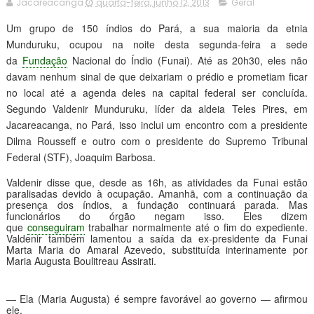
Jacareacanga
quarta-feira, junho 12, 2013
Geral
Um grupo de 150 índios do Pará, a sua maioria da etnia
Munduruku, ocupou na noite desta segunda-feira a sede
da
Fundação
Nacional do Índio (Funai). Até as 20h30, eles não
davam nenhum sinal de que deixariam o prédio e prometiam ficar
no local até a agenda deles na capital federal ser concluída.
Segundo Valdenir Munduruku, líder da aldeia Teles Pires, em
Jacareacanga, no Pará, isso inclui um encontro com a presidente
Dilma Rousseff e outro com o presidente do Supremo Tribunal
Federal (STF), Joaquim Barbosa.
Valdenir disse que, desde as 16h, as atividades da Funai estão
paralisadas devido à ocupação. Amanhã, com a continuação da
presença dos índios, a fundação continuará parada. Mas
funcionários do órgão negam isso. Eles dizem
que
conseguiram
trabalhar normalmente até o fim do expediente.
Valdenir também lamentou a saída da ex-presidente da Funai
Marta Maria do Amaral Azevedo, substituída interinamente por
Maria Augusta Boulitreau Assirati.
— Ela (Maria Augusta) é sempre favorável ao governo — afirmou
ele.