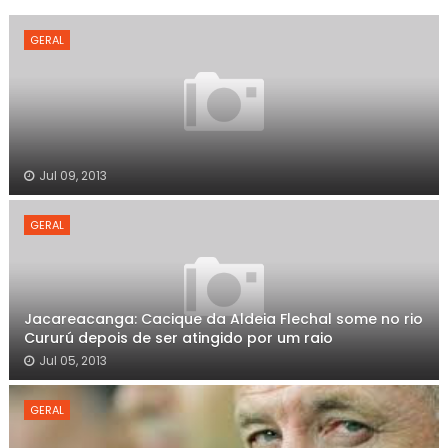
GERAL
Jul 09, 2013
GERAL
Jacareacanga: Cacique da Aldeia Flechal some no rio
Cururú depois de ser atingido por um raio
Jul 05, 2013
GERAL