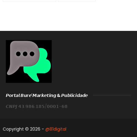
𝙋𝙤𝙧𝙩𝙖𝙡 𝘽𝙪𝙧𝙚́ 𝙈𝙖𝙧𝙠𝙚𝙩𝙞𝙣𝙜 & 𝙋𝙪𝙗𝙡𝙞𝙘𝙞𝙙𝙖𝙙𝙚
𝘾𝙉𝙋𝙅 𝟰𝟯.𝟵𝟴𝟲.𝟭𝟴𝟱/𝟬𝟬𝟬𝟭-𝟲𝟴
Copyright ©
2026 -
@81digital