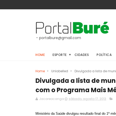
- portalbure@gmail.com
HOME
ESPORTE
CIDADES
POLÍTICA
Home
>
Unlabelled
>
Divulgada a lista de mu
Divulgada a lista de mu
com o Programa Mais Mé
Jacareacanga
sábado, agosto 17, 2013
Ministério da Saúde divulgou resultado final do 1ª 