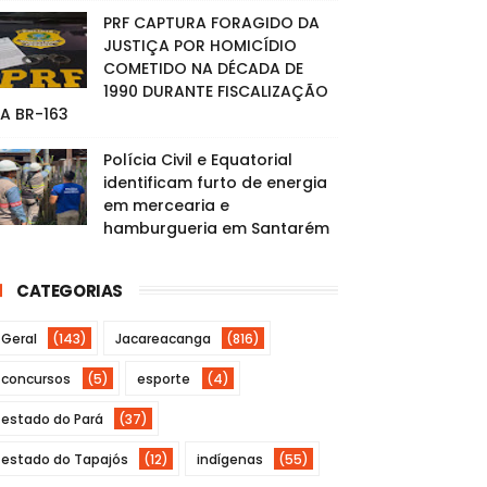
PRF CAPTURA FORAGIDO DA
JUSTIÇA POR HOMICÍDIO
COMETIDO NA DÉCADA DE
1990 DURANTE FISCALIZAÇÃO
A BR-163
Polícia Civil e Equatorial
identificam furto de energia
em mercearia e
hamburgueria em Santarém
CATEGORIAS
Geral
(143)
Jacareacanga
(816)
concursos
(5)
esporte
(4)
estado do Pará
(37)
estado do Tapajós
(12)
indígenas
(55)