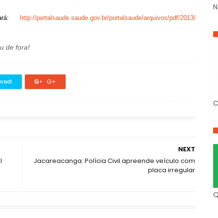
N
Pará:
http://
portalsaude.saude.gov.br/
portalsaude/arquivos/pdf/2013/
u de fora!
weet
G+
C
NEXT
I
Jacareacanga: Polícia Civil apreende veículo com
placa irregular
Q