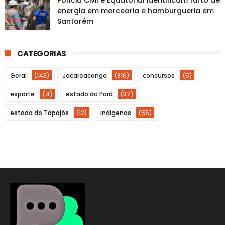
Polícia Civil e Equatorial identificam furto de
energia em mercearia e hamburgueria em
Santarém
CATEGORIAS
Geral
(143)
Jacareacanga
(816)
concursos
(5)
esporte
(4)
estado do Pará
(37)
estado do Tapajós
(12)
indígenas
(55)