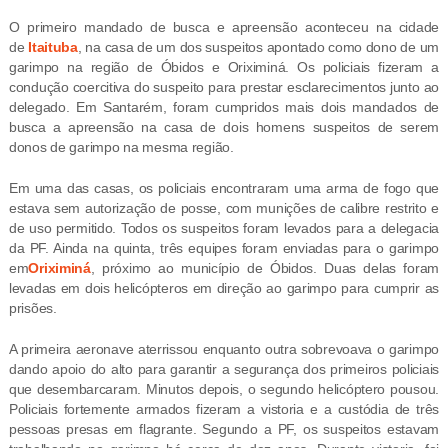
O primeiro mandado de busca e apreensão aconteceu na cidade
de
Itaituba
, na casa de um dos suspeitos apontado como dono de um
garimpo na região de Óbidos e Oriximiná. Os policiais fizeram a
condução coercitiva do suspeito para prestar esclarecimentos junto ao
delegado. Em Santarém, foram cumpridos mais dois mandados de
busca a apreensão na casa de dois homens suspeitos de serem
donos de garimpo na mesma região.
Em uma das casas, os policiais encontraram uma arma de fogo que
estava sem autorização de posse, com munições de calibre restrito e
de uso permitido. Todos os suspeitos foram levados para a delegacia
da PF. Ainda na quinta, três equipes foram enviadas para o garimpo
em
Oriximiná
, próximo ao município de Óbidos. Duas delas foram
levadas em dois helicópteros em direção ao garimpo para cumprir as
prisões.
A primeira aeronave aterrissou enquanto outra sobrevoava o garimpo
dando apoio do alto para garantir a segurança dos primeiros policiais
que desembarcaram. Minutos depois, o segundo helicóptero pousou.
Policiais fortemente armados fizeram a vistoria e a custódia de três
pessoas presas em flagrante. Segundo a PF, os suspeitos estavam