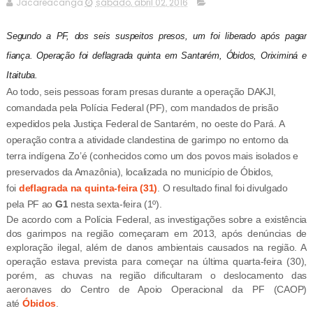
Jacareacanga
sábado, abril 02, 2016
Segundo a PF, dos seis suspeitos presos, um foi liberado após pagar
fiança. Operação foi deflagrada quinta em Santarém, Óbidos, Oriximiná e
Itaituba.
Ao todo, seis pessoas foram presas durante a operação DAKJI,
comandada pela Polícia Federal (PF), com mandados de prisão
expedidos pela Justiça Federal de Santarém, no oeste do Pará. A
operação contra a atividade clandestina de garimpo no entorno da
terra indígena Zo’é (conhecidos como um dos povos mais isolados e
preservados da Amazônia), localizada no município de Óbidos,
foi
deflagrada na quinta-feira (31)
. O resultado final foi divulgado
pela PF ao
G1
nesta sexta-feira (1º).
De acordo com a Polícia Federal, as investigações sobre a existência
dos garimpos na região começaram em 2013, após denúncias de
exploração ilegal, além de danos ambientais causados na região. A
operação estava prevista para começar na última quarta-feira (30),
porém, as chuvas na região dificultaram o deslocamento das
aeronaves do Centro de Apoio Operacional da PF (CAOP)
até
Óbidos
.