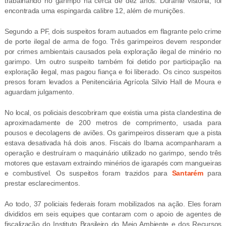
trabalhando no garimpo há cerca de dez anos. Durante vistoria, foi
encontrada uma espingarda calibre 12, além de munições.
Segundo a PF, dois suspeitos foram autuados em flagrante pelo crime
de porte ilegal de arma de fogo. Três garimpeiros devem responder
por crimes ambientais causados pela exploração ilegal de minério no
garimpo. Um outro suspeito também foi detido por participação na
exploração ilegal, mas pagou fiança e foi liberado. Os cinco suspeitos
presos foram levados a Penitenciária Agrícola Sílvio Hall de Moura e
aguardam julgamento.
No local, os policiais descobriram que existia uma pista clandestina de
aproximadamente de 200 metros de comprimento, usada para
pousos e decolagens de aviões. Os garimpeiros disseram que a pista
estava desativada há dois anos. Fiscais do Ibama acompanharam a
operação e destruíram o maquinário utilizado no garimpo, sendo três
motores que estavam extraindo minérios de igarapés com mangueiras
e combustível. Os suspeitos foram trazidos para
Santarém
para
prestar esclarecimentos.
Ao todo, 37 policiais federais foram mobilizados na ação. Eles foram
divididos em seis equipes que contaram com o apoio de agentes de
fiscalização do Instituto Brasileiro do Meio Ambiente e dos Recursos