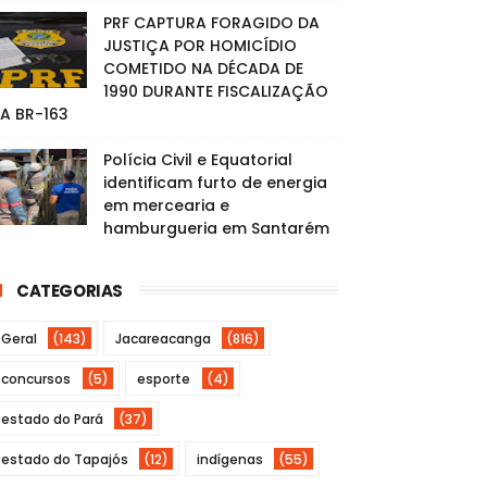
PRF CAPTURA FORAGIDO DA
JUSTIÇA POR HOMICÍDIO
COMETIDO NA DÉCADA DE
1990 DURANTE FISCALIZAÇÃO
A BR-163
Polícia Civil e Equatorial
identificam furto de energia
em mercearia e
hamburgueria em Santarém
CATEGORIAS
Geral
(143)
Jacareacanga
(816)
concursos
(5)
esporte
(4)
estado do Pará
(37)
estado do Tapajós
(12)
indígenas
(55)