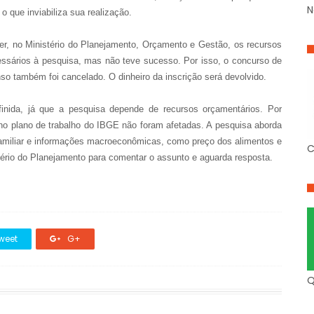
N
o que inviabiliza sua realização.
er, no Ministério do Planejamento, Orçamento e Gestão, os recursos
ssários à pesquisa, mas não teve sucesso. Por isso, o concurso de
nso também foi cancelado. O dinheiro da inscrição será devolvido.
inida, já que a pesquisa depende de recursos orçamentários. Por
no plano de trabalho do IBGE não foram afetadas. A pesquisa aborda
familiar e informações macroeconômicas, como preço dos alimentos e
C
stério do Planejamento para comentar o assunto e aguarda resposta.
weet
G+
Q