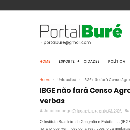
- portalbure@gmail.com
HOME
ESPORTE
CIDADES
POLÍTICA
Home
>
Unlabelled
>
IBGE não fará Censo Agro
IBGE não fará Censo Agro
verbas
Jacareacanga
terça-feira, maio 03, 2016
O Instituto Brasileiro de Geografia e Estatística (IB
no ano que vem, devido a restrições orçamentári