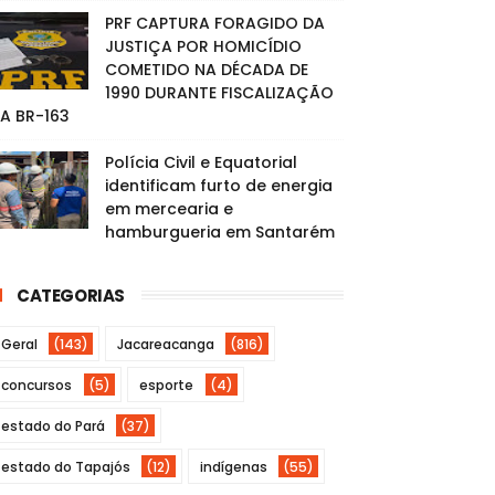
PRF CAPTURA FORAGIDO DA
JUSTIÇA POR HOMICÍDIO
COMETIDO NA DÉCADA DE
1990 DURANTE FISCALIZAÇÃO
A BR-163
Polícia Civil e Equatorial
identificam furto de energia
em mercearia e
hamburgueria em Santarém
CATEGORIAS
Geral
(143)
Jacareacanga
(816)
concursos
(5)
esporte
(4)
estado do Pará
(37)
estado do Tapajós
(12)
indígenas
(55)