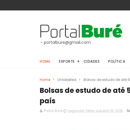
- portalbure@gmail.com
HOME
ESPORTE
CIDADES
POLÍTICA
Home
>
Unlabelled
>
Bolsas de estudo de até 
Bolsas de estudo de até 
país
Portal Buré
segunda-feira, outubro 10, 2016