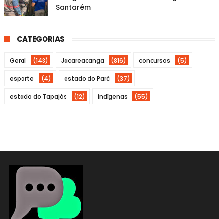
Santarém
CATEGORIAS
Geral
(143)
Jacareacanga
(816)
concursos
(5)
esporte
(4)
estado do Pará
(37)
estado do Tapajós
(12)
indígenas
(55)