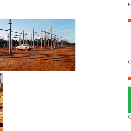
N
C
Q