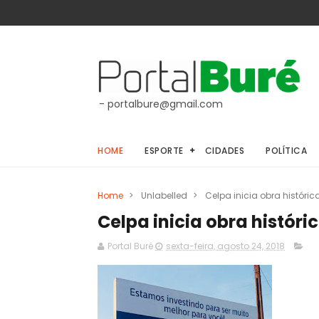
- portalbure@gmail.com
HOME
ESPORTE
CIDADES
POLÍTICA
Home
>
Unlabelled
>
Celpa inicia obra históri
Celpa inicia obra histór
Portal Buré
sexta-feira, agosto 24, 2018