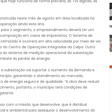
que hoje funciona de forma precária, as Tvs digitais, as
nstruída neste mês de agosto em área localizada na
 operação ainda este ano.
N
 para o segmento, o empreendimento deverá ter um
ecomposição em casos de imprevistos. O Sistema de
imizado e ocorrerá em alta velocidade por meio de via
to do Centro de Operações Integradas da Celpa. Outro
da do sistema de medição operacional da subestação
ombate às perdas de energia.
ra, a subestação vai suportar o aumento da demanda e
icípio, garantindo o atendimento ao mercado,
o de energia segura e de qualidade. “A obra deve reduzir
ecimento, portanto, o município terá condições de
garante.
so com a missão que desenvolve, que é distribuir
cial e ambiental para assegurar o desenvolvimento do