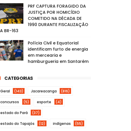
PRF CAPTURA FORAGIDO DA
JUSTIÇA POR HOMICÍDIO
COMETIDO NA DÉCADA DE
1990 DURANTE FISCALIZAÇÃO
A BR-163
Polícia Civil e Equatorial
identificam furto de energia
em mercearia e
hamburgueria em Santarém
CATEGORIAS
Geral
(143)
Jacareacanga
(816)
concursos
(5)
esporte
(4)
estado do Pará
(37)
estado do Tapajós
(12)
indígenas
(55)