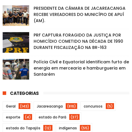
PRESIDENTE DA CÂMARA DE JACAREACANGA
RECEBE VEREADORES DO MUNICÍPIO DE APUÍ
(AM).
PRF CAPTURA FORAGIDO DA JUSTIÇA POR
HOMICÍDIO COMETIDO NA DÉCADA DE 1990
DURANTE FISCALIZAÇÃO NA BR-163
Polícia Civil e Equatorial identificam furto de
energia em mercearia e hamburgueria em
Santarém
CATEGORIAS
Geral
(143)
Jacareacanga
(816)
concursos
(5)
esporte
(4)
estado do Pará
(37)
estado do Tapajós
(12)
indígenas
(55)