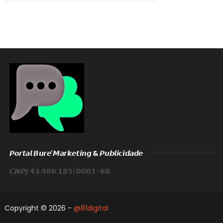
𝙋𝙤𝙧𝙩𝙖𝙡 𝘽𝙪𝙧𝙚́ 𝙈𝙖𝙧𝙠𝙚𝙩𝙞𝙣𝙜 & 𝙋𝙪𝙗𝙡𝙞𝙘𝙞𝙙𝙖𝙙𝙚
𝘾𝙉𝙋𝙅 𝟰𝟯.𝟵𝟴𝟲.𝟭𝟴𝟱/𝟬𝟬𝟬𝟭-𝟲𝟴
Copyright ©
2026 -
@81digital