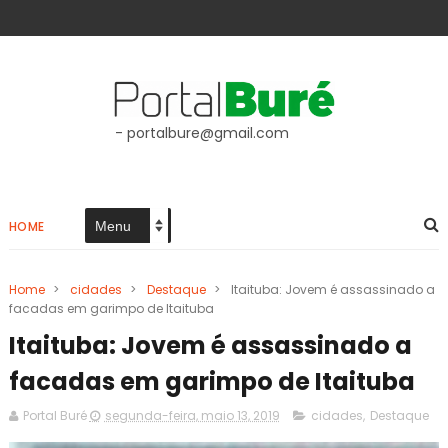
- portalbure@gmail.com
HOME
Home
>
cidades
>
Destaque
>
Itaituba: Jovem é assassinado a
facadas em garimpo de Itaituba
Itaituba: Jovem é assassinado a
facadas em garimpo de Itaituba
Portal Buré
segunda-feira, maio 13, 2019
cidades
,
Destaque