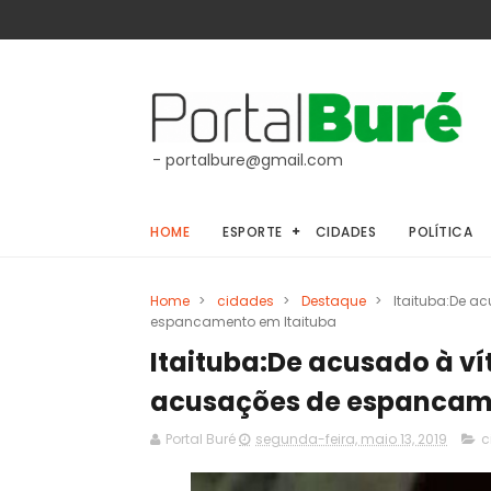
- portalbure@gmail.com
HOME
ESPORTE
CIDADES
POLÍTICA
Home
>
cidades
>
Destaque
>
Itaituba:De a
espancamento em Itaituba
Itaituba:De acusado à v
acusações de espancame
Portal Buré
segunda-feira, maio 13, 2019
c