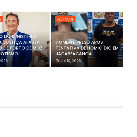
E
DESTAQUE
O DO MINISTÉRIO
O, JUSTIÇA AFASTA
HOMEM É PRESO APÓS
TO DE PORTO DE MOZ
TENTATIVA DE HOMICÍDIO EM
POTISMO
JACAREACANGA
 2026
Jul 10, 2026