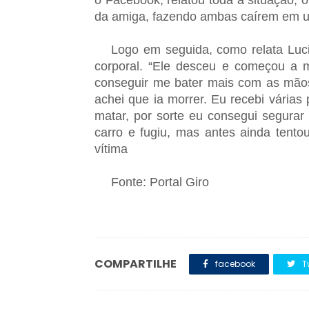
o Facebook, relatou toda a situação,
da amiga, fazendo ambas caírem em u
Logo em seguida, como relata Luc
corporal. “Ele desceu e começou a 
conseguir me bater mais com as mãos,
achei que ia morrer. Eu recebi vária
matar, por sorte eu consegui segurar
carro e fugiu, mas antes ainda tent
vítima
Fonte: Portal Giro
COMPARTILHE
facebook
T