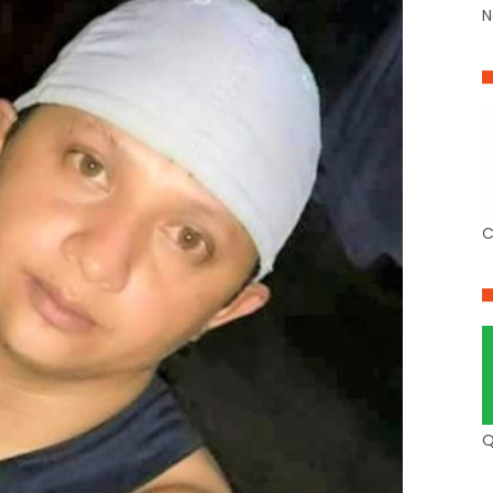
N
C
Q