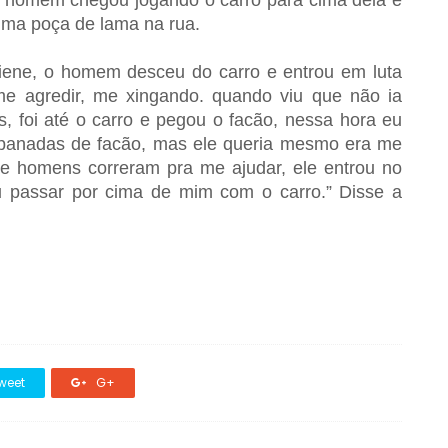
 o homem chegou jogando o carro para cima dela e
ma poça de lama na rua.
iene, o homem desceu do carro e entrou em luta
me agredir, me xingando. quando viu que não ia
 foi até o carro e pegou o facão, nessa hora eu
s panadas de facão, mas ele queria mesmo era me
 e homens correram pra me ajudar, ele entrou no
ou passar por cima de mim com o carro.” Disse a
weet
G+