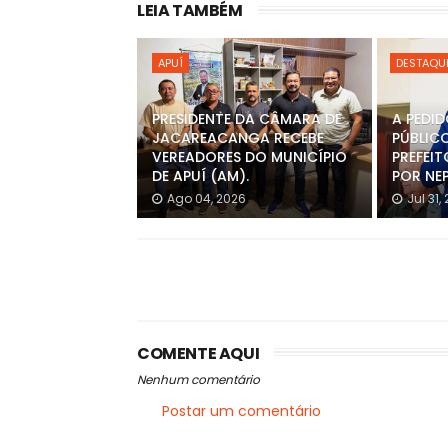
LEIA TAMBÉM
APUÍ
DESTAQU
PRESIDENTE DA CÂMARA DE
A PEDID
JACAREACANGA RECEBE
PÚBLIC
VEREADORES DO MUNICÍPIO
PREFEI
DE APUÍ (AM).
POR NE
Ago 04, 2026
Jul 31,
COMENTE AQUI
Nenhum comentário
Postar um comentário