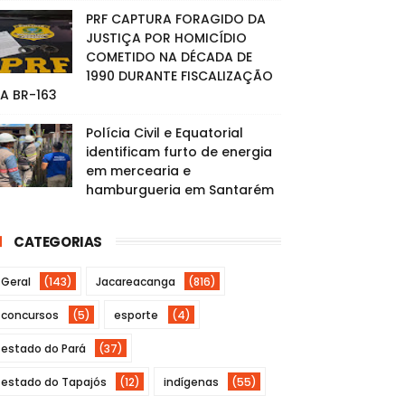
PRF CAPTURA FORAGIDO DA
JUSTIÇA POR HOMICÍDIO
COMETIDO NA DÉCADA DE
1990 DURANTE FISCALIZAÇÃO
A BR-163
Polícia Civil e Equatorial
identificam furto de energia
em mercearia e
hamburgueria em Santarém
CATEGORIAS
Geral
(143)
Jacareacanga
(816)
concursos
(5)
esporte
(4)
estado do Pará
(37)
estado do Tapajós
(12)
indígenas
(55)