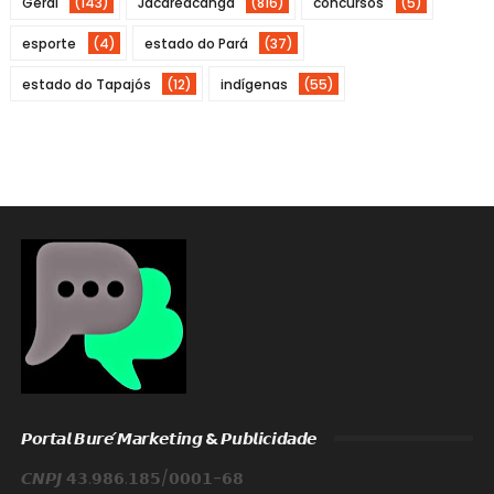
Geral
(143)
Jacareacanga
(816)
concursos
(5)
esporte
(4)
estado do Pará
(37)
estado do Tapajós
(12)
indígenas
(55)
𝙋𝙤𝙧𝙩𝙖𝙡 𝘽𝙪𝙧𝙚́ 𝙈𝙖𝙧𝙠𝙚𝙩𝙞𝙣𝙜 & 𝙋𝙪𝙗𝙡𝙞𝙘𝙞𝙙𝙖𝙙𝙚
𝘾𝙉𝙋𝙅 𝟰𝟯.𝟵𝟴𝟲.𝟭𝟴𝟱/𝟬𝟬𝟬𝟭-𝟲𝟴