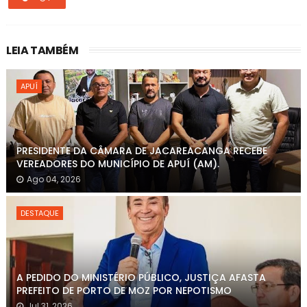
LEIA TAMBÉM
APUÍ
PRESIDENTE DA CÂMARA DE JACAREACANGA RECEBE
VEREADORES DO MUNICÍPIO DE APUÍ (AM).
Ago 04, 2026
DESTAQUE
A PEDIDO DO MINISTÉRIO PÚBLICO, JUSTIÇA AFASTA
PREFEITO DE PORTO DE MOZ POR NEPOTISMO
Jul 31, 2026