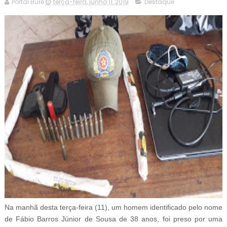
Portal Buré
terça-feira, junho 11, 2019
Destaque
Na manhã desta terça-feira (11), um homem identificado pelo nome
de Fábio Barros Júnior de Sousa de 38 anos, foi preso por uma