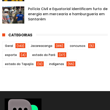
Polícia Civil e Equatorial identificam furto de
energia em mercearia e hamburgueria em
Santarém
CATEGORIAS
Geral
(143)
Jacareacanga
(816)
concursos
(5)
esporte
(4)
estado do Pará
(37)
estado do Tapajós
(12)
indígenas
(55)