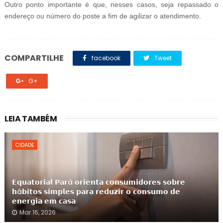
Outro ponto importante é que, nesses casos, seja repassado o
endereço ou número do poste a fim de agilizar o atendimento.
COMPARTILHE
facebook
Tweet
G+
LEIA TAMBÉM
CIDADE
𝗘𝗾𝘂𝗮𝘁𝗼𝗿𝗶𝗮𝗹 𝗣𝗮𝗿á 𝗼𝗿𝗶𝗲𝗻𝘁𝗮 𝗰𝗼𝗻𝘀𝘂𝗺𝗶𝗱𝗼𝗿𝗲𝘀 𝘀𝗼𝗯𝗿𝗲
𝗵á𝗯𝗶𝘁𝗼𝘀 𝘀𝗶𝗺𝗽𝗹𝗲𝘀 𝗽𝗮𝗿𝗮 𝗿𝗲𝗱𝘂𝘇𝗶𝗿 𝗼 𝗰𝗼𝗻𝘀𝘂𝗺𝗼 𝗱𝗲
𝗲𝗻𝗲𝗿𝗴𝗶𝗮 𝗲𝗺 𝗰𝗮𝘀𝗮
Mar 16, 2026