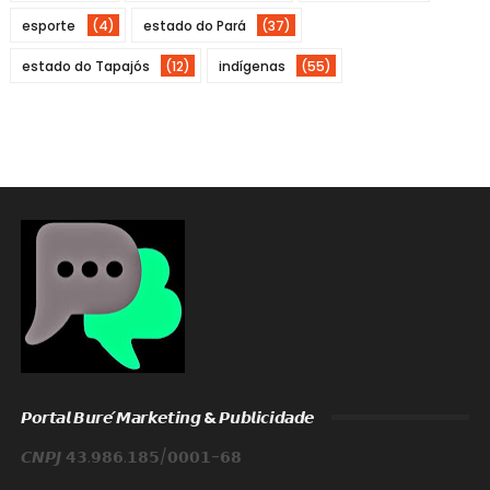
esporte
(4)
estado do Pará
(37)
estado do Tapajós
(12)
indígenas
(55)
𝙋𝙤𝙧𝙩𝙖𝙡 𝘽𝙪𝙧𝙚́ 𝙈𝙖𝙧𝙠𝙚𝙩𝙞𝙣𝙜 & 𝙋𝙪𝙗𝙡𝙞𝙘𝙞𝙙𝙖𝙙𝙚
𝘾𝙉𝙋𝙅 𝟰𝟯.𝟵𝟴𝟲.𝟭𝟴𝟱/𝟬𝟬𝟬𝟭-𝟲𝟴