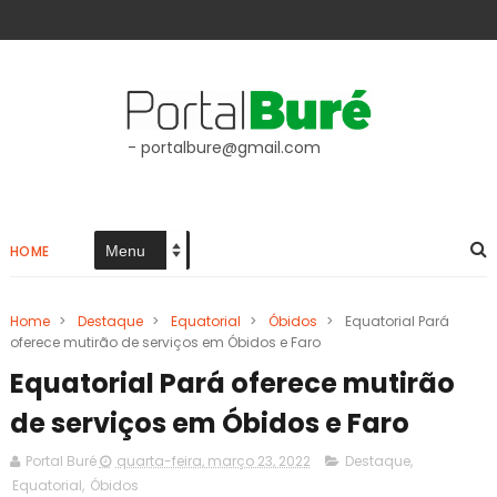
- portalbure@gmail.com
HOME
Home
>
Destaque
>
Equatorial
>
Óbidos
>
Equatorial Pará
oferece mutirão de serviços em Óbidos e Faro
Equatorial Pará oferece mutirão
de serviços em Óbidos e Faro
Portal Buré
quarta-feira, março 23, 2022
Destaque
,
Equatorial
,
Óbidos