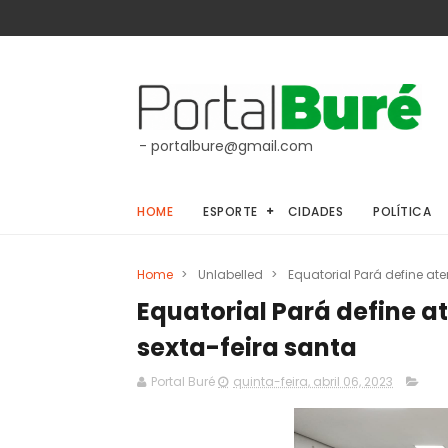
- portalbure@gmail.com
HOME
ESPORTE
CIDADES
POLÍTICA
Home
>
Unlabelled
>
Equatorial Pará define at
Equatorial Pará define a
sexta-feira santa
Portal Buré
quinta-feira, abril 06, 2023