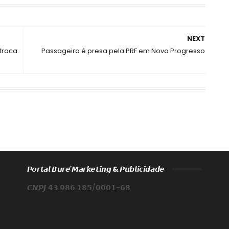
NEXT
troca
Passageira é presa pela PRF em Novo Progresso
𝙋𝙤𝙧𝙩𝙖𝙡 𝘽𝙪𝙧𝙚́ 𝙈𝙖𝙧𝙠𝙚𝙩𝙞𝙣𝙜 & 𝙋𝙪𝙗𝙡𝙞𝙘𝙞𝙙𝙖𝙙𝙚
𝘾𝙉𝙋𝙅 𝟰𝟯.𝟵𝟴𝟲.𝟭𝟴𝟱/𝟬𝟬𝟬𝟭-𝟲𝟴