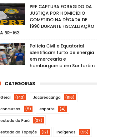
PRF CAPTURA FORAGIDO DA
JUSTIÇA POR HOMICÍDIO
COMETIDO NA DÉCADA DE
1990 DURANTE FISCALIZAÇÃO
A BR-163
Polícia Civil e Equatorial
identificam furto de energia
em mercearia e
hamburgueria em Santarém
CATEGORIAS
Geral
(143)
Jacareacanga
(816)
concursos
(5)
esporte
(4)
estado do Pará
(37)
estado do Tapajós
(12)
indígenas
(55)