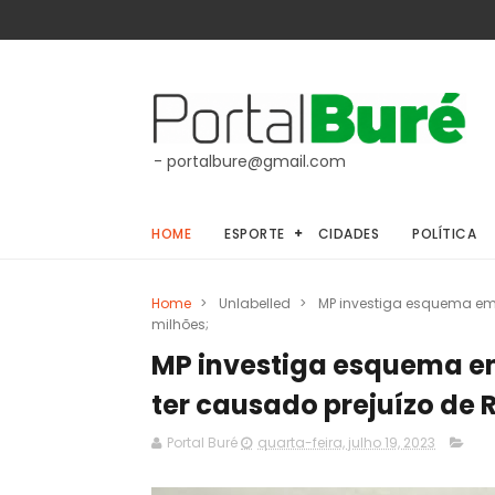
- portalbure@gmail.com
HOME
ESPORTE
CIDADES
POLÍTICA
Home
>
Unlabelled
>
MP investiga esquema em 
milhões;
MP investiga esquema em
ter causado prejuízo de 
Portal Buré
quarta-feira, julho 19, 2023