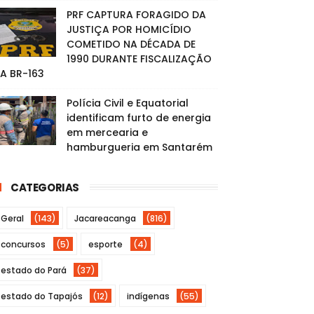
PRF CAPTURA FORAGIDO DA
JUSTIÇA POR HOMICÍDIO
COMETIDO NA DÉCADA DE
1990 DURANTE FISCALIZAÇÃO
A BR-163
Polícia Civil e Equatorial
identificam furto de energia
em mercearia e
hamburgueria em Santarém
CATEGORIAS
Geral
(143)
Jacareacanga
(816)
concursos
(5)
esporte
(4)
estado do Pará
(37)
estado do Tapajós
(12)
indígenas
(55)