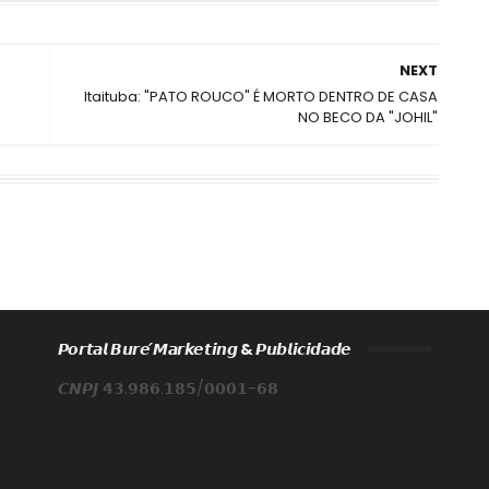
NEXT
Itaituba: "PATO ROUCO" É MORTO DENTRO DE CASA
NO BECO DA "JOHIL"
𝙋𝙤𝙧𝙩𝙖𝙡 𝘽𝙪𝙧𝙚́ 𝙈𝙖𝙧𝙠𝙚𝙩𝙞𝙣𝙜 & 𝙋𝙪𝙗𝙡𝙞𝙘𝙞𝙙𝙖𝙙𝙚
𝘾𝙉𝙋𝙅 𝟰𝟯.𝟵𝟴𝟲.𝟭𝟴𝟱/𝟬𝟬𝟬𝟭-𝟲𝟴