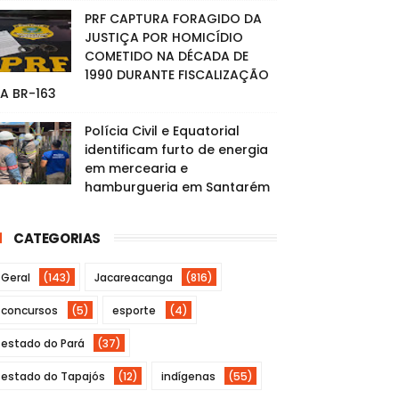
PRF CAPTURA FORAGIDO DA
JUSTIÇA POR HOMICÍDIO
COMETIDO NA DÉCADA DE
1990 DURANTE FISCALIZAÇÃO
A BR-163
Polícia Civil e Equatorial
identificam furto de energia
em mercearia e
hamburgueria em Santarém
CATEGORIAS
Geral
(143)
Jacareacanga
(816)
concursos
(5)
esporte
(4)
estado do Pará
(37)
estado do Tapajós
(12)
indígenas
(55)