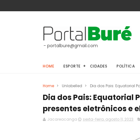
- portalbure@gmail.com
HOME
ESPORTE
CIDADES
POLÍTICA
Home
>
Unlabelled
>
Dia dos Pais: Equatorial P
Dia dos Pais: Equatorial
presentes eletrônicos e e
Jacareacanga
sexta-feira, agosto 11, 2023