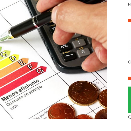
N
C
Q