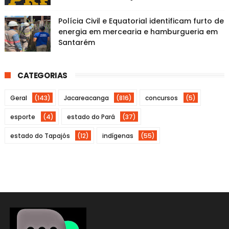
Polícia Civil e Equatorial identificam furto de
energia em mercearia e hamburgueria em
Santarém
CATEGORIAS
Geral
(143)
Jacareacanga
(816)
concursos
(5)
esporte
(4)
estado do Pará
(37)
estado do Tapajós
(12)
indígenas
(55)