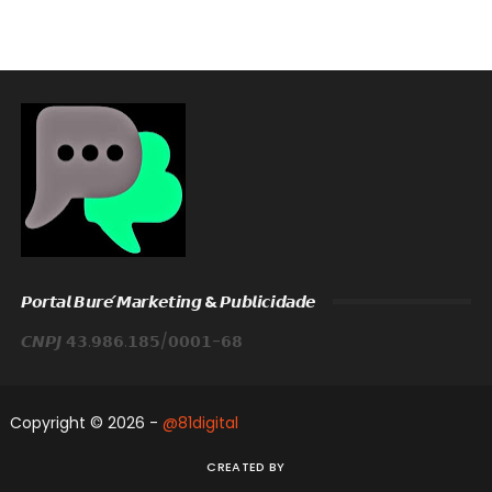
𝙋𝙤𝙧𝙩𝙖𝙡 𝘽𝙪𝙧𝙚́ 𝙈𝙖𝙧𝙠𝙚𝙩𝙞𝙣𝙜 & 𝙋𝙪𝙗𝙡𝙞𝙘𝙞𝙙𝙖𝙙𝙚
𝘾𝙉𝙋𝙅 𝟰𝟯.𝟵𝟴𝟲.𝟭𝟴𝟱/𝟬𝟬𝟬𝟭-𝟲𝟴
Copyright ©
2026 -
@81digital
CREATED BY