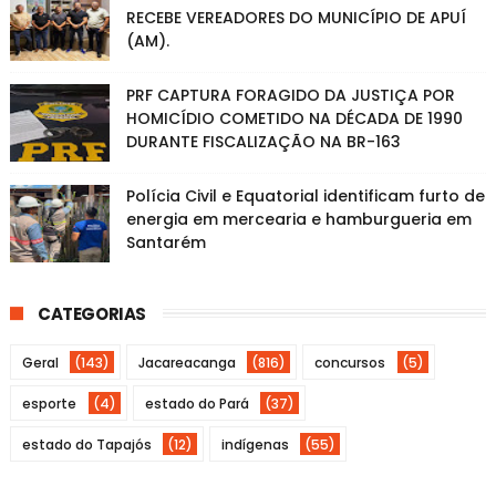
RECEBE VEREADORES DO MUNICÍPIO DE APUÍ
(AM).
PRF CAPTURA FORAGIDO DA JUSTIÇA POR
HOMICÍDIO COMETIDO NA DÉCADA DE 1990
DURANTE FISCALIZAÇÃO NA BR-163
Polícia Civil e Equatorial identificam furto de
energia em mercearia e hamburgueria em
Santarém
CATEGORIAS
Geral
(143)
Jacareacanga
(816)
concursos
(5)
esporte
(4)
estado do Pará
(37)
estado do Tapajós
(12)
indígenas
(55)