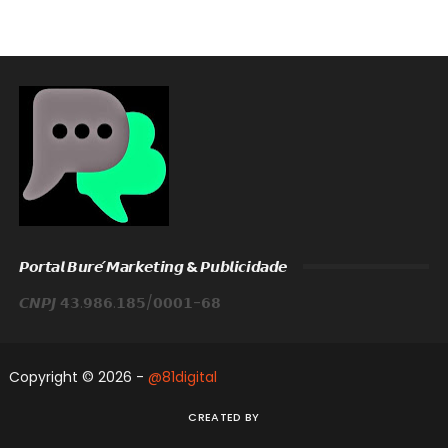
𝙋𝙤𝙧𝙩𝙖𝙡 𝘽𝙪𝙧𝙚́ 𝙈𝙖𝙧𝙠𝙚𝙩𝙞𝙣𝙜 & 𝙋𝙪𝙗𝙡𝙞𝙘𝙞𝙙𝙖𝙙𝙚
𝘾𝙉𝙋𝙅 𝟰𝟯.𝟵𝟴𝟲.𝟭𝟴𝟱/𝟬𝟬𝟬𝟭-𝟲𝟴
Copyright ©
2026 -
@81digital
CREATED BY