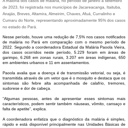
A maioria dos casos de malária, no período de janeiro a setembro
de 2023, foi registrada nos municípios de Jacareacanga, Itaituba,
Anajás, Breves, Altamira, Almeirim, Chaves, Afuá, Curralinho e
Cumaru do Norte, representando aproximadamente 95% dos casos
no estado do Pará.
Nesse período, houve uma redução de 7,5% nos casos notificados
de malária no Pará em comparação com o mesmo período de
2022. Segundo a coordenadora Estadual da Malária Paoola Vieira,
dos casos ocorridos neste período, 5.229 foram em áreas de
garimpo, 6.268 em zonas rurais, 3.207 em áreas indígenas, 650
em ambientes urbanos e 11 em assentamentos.
Paoola avalia que a doença é de transmissão vetorial, ou seja, é
transmitida através de um vetor que é o mosquito e destaca que os
sintomas são febre alta acompanhada de calafrio, tremores,
sudorese e dor de cabeça.
“Algumas pessoas, antes de apresentar esses sintomas mais
característicos, podem sentir também náuseas, vômito, cansaço e
falta de apetite”, explica.
A coordenadora enfatiza que o diagnóstico da malária é simples,
rápido e está disponível principalmente nas Unidades Básicas de