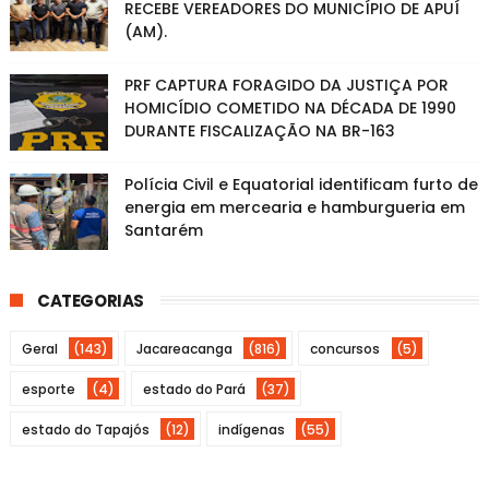
RECEBE VEREADORES DO MUNICÍPIO DE APUÍ
(AM).
PRF CAPTURA FORAGIDO DA JUSTIÇA POR
HOMICÍDIO COMETIDO NA DÉCADA DE 1990
DURANTE FISCALIZAÇÃO NA BR-163
Polícia Civil e Equatorial identificam furto de
energia em mercearia e hamburgueria em
Santarém
CATEGORIAS
Geral
(143)
Jacareacanga
(816)
concursos
(5)
esporte
(4)
estado do Pará
(37)
estado do Tapajós
(12)
indígenas
(55)