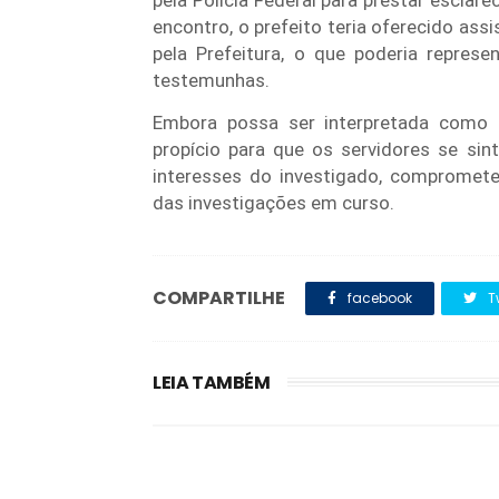
pela Polícia Federal para prestar esclar
encontro, o prefeito teria oferecido ass
pela Prefeitura, o que poderia represe
testemunhas.
Embora possa ser interpretada como 
propício para que os servidores se si
interesses do investigado, compromete
das investigações em curso.
COMPARTILHE
facebook
T
LEIA TAMBÉM