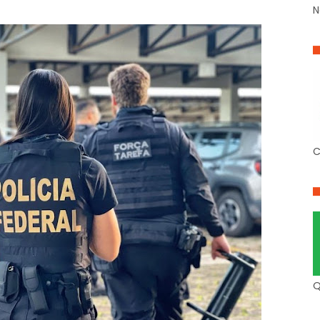
N
C
Q