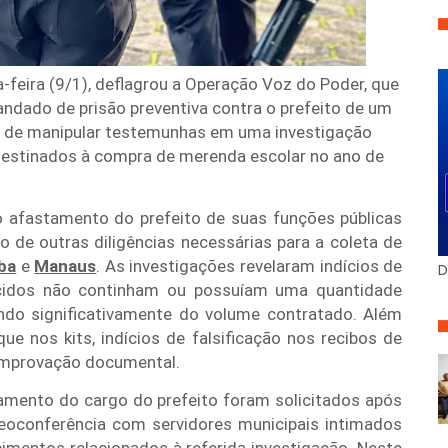
a-feira (9/1), deflagrou a Operação Voz do Poder, que
dado de prisão preventiva contra o prefeito de um
to de manipular testemunhas em uma investigação
 destinados à compra de merenda escolar no ano de
o afastamento do prefeito de suas funções públicas
 de outras diligências necessárias para a coleta de
ba
e
Manaus
. As investigações revelaram indícios de
D
ecidos não continham ou possuíam uma quantidade
indo significativamente do volume contratado. Além
ue nos kits, indícios de falsificação nos recibos de
omprovação documental.
tamento do cargo do prefeito foram solicitados após
deoconferência com servidores municipais intimados