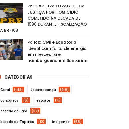
PRF CAPTURA FORAGIDO DA
JUSTIÇA POR HOMICÍDIO
COMETIDO NA DÉCADA DE
1990 DURANTE FISCALIZAÇÃO
A BR-163
Polícia Civil e Equatorial
identificam furto de energia
em mercearia e
hamburgueria em Santarém
CATEGORIAS
Geral
(143)
Jacareacanga
(816)
concursos
(5)
esporte
(4)
estado do Pará
(37)
estado do Tapajós
(12)
indígenas
(55)