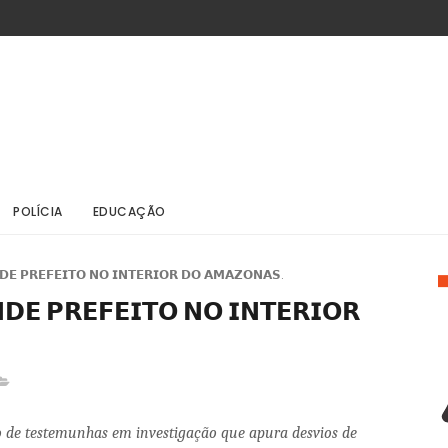
POLÍCIA
EDUCAÇÃO
𝗗𝗘 𝗣𝗥𝗘𝗙𝗘𝗜𝗧𝗢 𝗡𝗢 𝗜𝗡𝗧𝗘𝗥𝗜𝗢𝗥 𝗗𝗢 𝗔𝗠𝗔𝗭𝗢𝗡𝗔𝗦.
𝗗𝗘 𝗣𝗥𝗘𝗙𝗘𝗜𝗧𝗢 𝗡𝗢 𝗜𝗡𝗧𝗘𝗥𝗜𝗢𝗥
 de testemunhas em investigação que apura desvios de