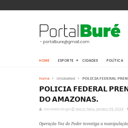
- portalbure@gmail.com
HOME
ESPORTE
CIDADES
POLÍTICA
Home
>
Unlabelled
>
𝗣𝗢𝗟𝗜𝗖𝗜𝗔 𝗙𝗘𝗗𝗘𝗥𝗔𝗟 𝗣𝗥𝗘
𝗣𝗢𝗟𝗜𝗖𝗜𝗔 𝗙𝗘𝗗𝗘𝗥𝗔𝗟 𝗣𝗥𝗘
𝗗𝗢 𝗔𝗠𝗔𝗭𝗢𝗡𝗔𝗦.
Jacareacanga
terça-feira, janeiro 09, 2024
Operação Voz do Poder investiga a manipulação