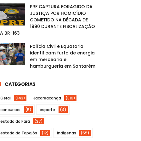
PRF CAPTURA FORAGIDO DA
JUSTIÇA POR HOMICÍDIO
COMETIDO NA DÉCADA DE
1990 DURANTE FISCALIZAÇÃO
A BR-163
Polícia Civil e Equatorial
identificam furto de energia
em mercearia e
hamburgueria em Santarém
CATEGORIAS
Geral
(143)
Jacareacanga
(816)
concursos
(5)
esporte
(4)
estado do Pará
(37)
estado do Tapajós
(12)
indígenas
(55)