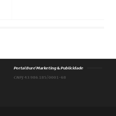
𝙋𝙤𝙧𝙩𝙖𝙡 𝘽𝙪𝙧𝙚́ 𝙈𝙖𝙧𝙠𝙚𝙩𝙞𝙣𝙜 & 𝙋𝙪𝙗𝙡𝙞𝙘𝙞𝙙𝙖𝙙𝙚
𝘾𝙉𝙋𝙅 𝟰𝟯.𝟵𝟴𝟲.𝟭𝟴𝟱/𝟬𝟬𝟬𝟭-𝟲𝟴