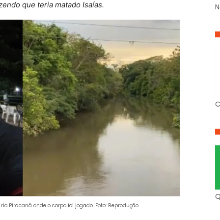
izendo que teria matado Isaías.
N
C
Q
o rio Piracanã onde o corpo foi jogado. Foto: Reprodução