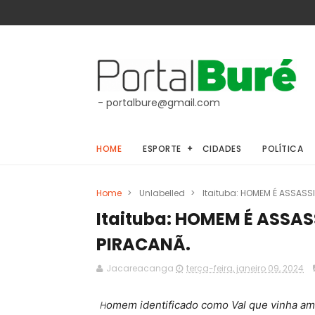
- portalbure@gmail.com
HOME
ESPORTE
CIDADES
POLÍTICA
Home
>
Unlabelled
>
Itaituba: HOMEM É ASSASS
Itaituba: HOMEM É ASSA
PIRACANÃ.
Jacareacanga
terça-feira, janeiro 09, 2024
H
omem identificado como Val que vinha ame