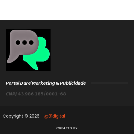
𝙋𝙤𝙧𝙩𝙖𝙡 𝘽𝙪𝙧𝙚́ 𝙈𝙖𝙧𝙠𝙚𝙩𝙞𝙣𝙜 & 𝙋𝙪𝙗𝙡𝙞𝙘𝙞𝙙𝙖𝙙𝙚
𝘾𝙉𝙋𝙅 𝟰𝟯.𝟵𝟴𝟲.𝟭𝟴𝟱/𝟬𝟬𝟬𝟭-𝟲𝟴
Copyright ©
2026 -
@81digital
CREATED BY