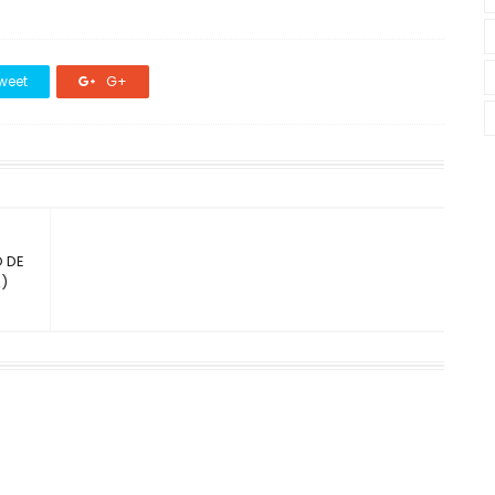
weet
G+
O DE
)