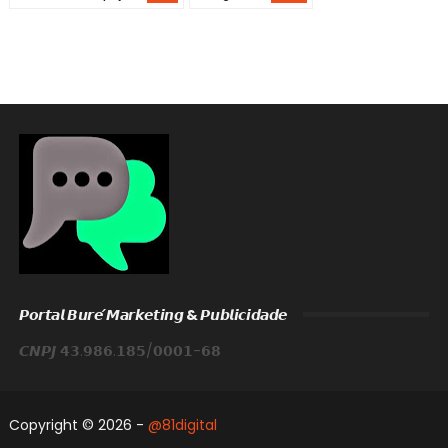
𝙋𝙤𝙧𝙩𝙖𝙡 𝘽𝙪𝙧𝙚́ 𝙈𝙖𝙧𝙠𝙚𝙩𝙞𝙣𝙜 & 𝙋𝙪𝙗𝙡𝙞𝙘𝙞𝙙𝙖𝙙𝙚
𝘾𝙉𝙋𝙅 𝟰𝟯.𝟵𝟴𝟲.𝟭𝟴𝟱/𝟬𝟬𝟬𝟭-𝟲𝟴
Copyright ©
2026 -
@81digital