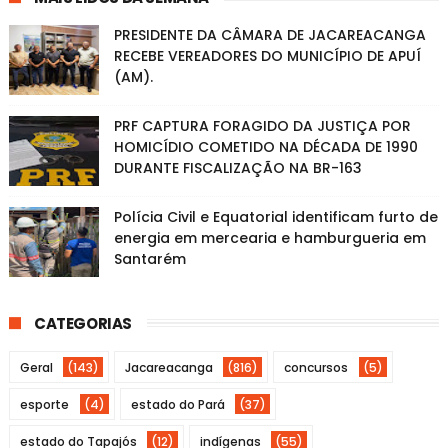
PRESIDENTE DA CÂMARA DE JACAREACANGA
RECEBE VEREADORES DO MUNICÍPIO DE APUÍ
(AM).
PRF CAPTURA FORAGIDO DA JUSTIÇA POR
HOMICÍDIO COMETIDO NA DÉCADA DE 1990
DURANTE FISCALIZAÇÃO NA BR-163
Polícia Civil e Equatorial identificam furto de
energia em mercearia e hamburgueria em
Santarém
CATEGORIAS
Geral
(143)
Jacareacanga
(816)
concursos
(5)
esporte
(4)
estado do Pará
(37)
estado do Tapajós
(12)
indígenas
(55)