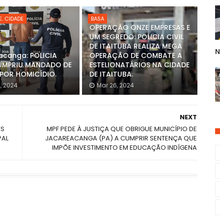
. CIDADE
BASA
OPERAÇÃO ONZE EMPRESAS E
UM SEGREDO: POLICIA CIVIL
DE ITAITUBA REALIZA MEGA
N
acanga: POLICIA
OPERAÇÃO DE COMBATE A
CUMPRIU MANDADO DE
ESTELIONATÁRIOS NA CIDADE
 POR HOMICÍDIO.
DE ITAITUBA.
, 2024
Mar 26, 2024
NEXT
AS
MPF PEDE À JUSTIÇA QUE OBRIGUE MUNICÍPIO DE
PAL
JACAREACANGA (PA) A CUMPRIR SENTENÇA QUE
IMPÕE INVESTIMENTO EM EDUCAÇÃO INDÍGENA