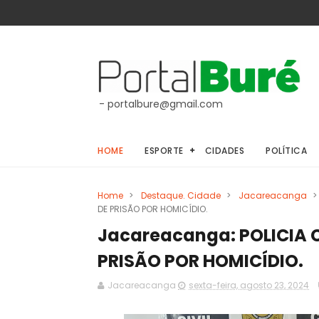
- portalbure@gmail.com
HOME
ESPORTE
CIDADES
POLÍTICA
Home
>
Destaque. Cidade
>
Jacareacanga
>
DE PRISÃO POR HOMICÍDIO.
Jacareacanga: POLICIA 
PRISÃO POR HOMICÍDIO.
Jacareacanga
sexta-feira, agosto 23, 2024