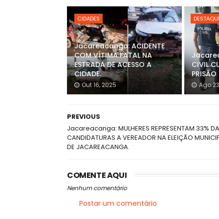
CIDADES
DESTAQUE
Jacareacanga: ACIDENTE
COM VÍTIMA FATAL NA
Jacare
ESTRADA DE ACESSO A
CIVIL 
CIDADE.
PRISÃO
Out 16, 2025
Ago 23
PREVIOUS
Jacareacanga: MULHERES REPRESENTAM 33% D
CANDIDATURAS A VEREADOR NA ELEIÇÃO MUNICI
DE JACAREACANGA.
COMENTE AQUI
Nenhum comentário
Postar um comentário