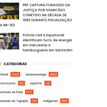
PRF CAPTURA FORAGIDO DA
JUSTIÇA POR HOMICÍDIO
COMETIDO NA DÉCADA DE
1990 DURANTE FISCALIZAÇÃO
A BR-163
Polícia Civil e Equatorial
identificam furto de energia
em mercearia e
hamburgueria em Santarém
CATEGORIAS
Geral
(143)
Jacareacanga
(816)
concursos
(5)
esporte
(4)
estado do Pará
(37)
estado do Tapajós
(12)
indígenas
(55)