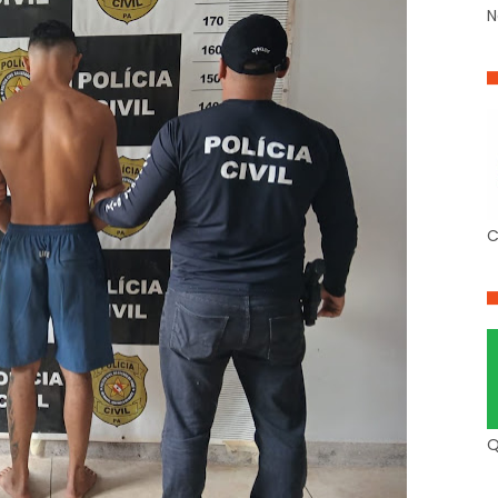
N
C
Q