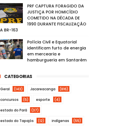
PRF CAPTURA FORAGIDO DA
JUSTIÇA POR HOMICÍDIO
COMETIDO NA DÉCADA DE
1990 DURANTE FISCALIZAÇÃO
A BR-163
Polícia Civil e Equatorial
identificam furto de energia
em mercearia e
hamburgueria em Santarém
CATEGORIAS
Geral
(143)
Jacareacanga
(816)
concursos
(5)
esporte
(4)
estado do Pará
(37)
estado do Tapajós
(12)
indígenas
(55)