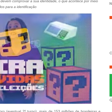
res devem comprovar a sua identidade, o que acontece por meio
N
os para a identificação
C
Q
ro (eventual 2º turno), mais de 153 milhões de brasileiras e