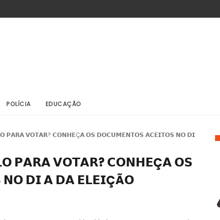
POLÍCIA
EDUCAÇÃO
𝗟𝗢 𝗣𝗔𝗥𝗔 𝗩𝗢𝗧𝗔𝗥? 𝗖𝗢𝗡𝗛𝗘Ç𝗔 𝗢𝗦 𝗗𝗢𝗖𝗨𝗠𝗘𝗡𝗧𝗢𝗦 𝗔𝗖𝗘𝗜𝗧𝗢𝗦 𝗡𝗢 𝗗𝗜
𝗟𝗢 𝗣𝗔𝗥𝗔 𝗩𝗢𝗧𝗔𝗥? 𝗖𝗢𝗡𝗛𝗘Ç𝗔 𝗢𝗦
 𝗡𝗢 𝗗𝗜 𝗔 𝗗𝗔 𝗘𝗟𝗘𝗜ÇÃ𝗢