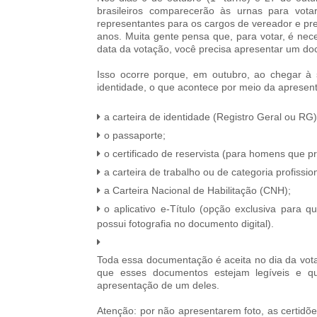
brasileiros comparecerão às urnas para votar
representantes para os cargos de vereador e pr
anos. Muita gente pensa que, para votar, é neces
data da votação, você precisa apresentar um doc
Isso ocorre porque, em outubro, ao chegar à s
identidade, o que acontece por meio da apresent
a carteira de identidade (Registro Geral ou RG)
o passaporte;
o certificado de reservista (para homens que pr
a carteira de trabalho ou de categoria profissio
a Carteira Nacional de Habilitação (CNH);
o aplicativo e-Título (opção exclusiva para q
possui fotografia no documento digital).
Toda essa documentação é aceita no dia da vota
que esses documentos estejam legíveis e q
apresentação de um deles.
Atenção: por não apresentarem foto, as certi