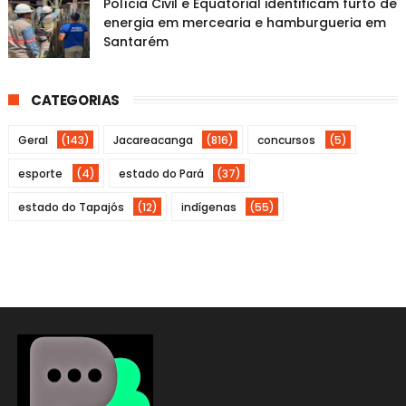
Polícia Civil e Equatorial identificam furto de
energia em mercearia e hamburgueria em
Santarém
CATEGORIAS
Geral
(143)
Jacareacanga
(816)
concursos
(5)
esporte
(4)
estado do Pará
(37)
estado do Tapajós
(12)
indígenas
(55)