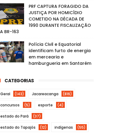
PRF CAPTURA FORAGIDO DA
JUSTIÇA POR HOMICÍDIO
COMETIDO NA DÉCADA DE
1990 DURANTE FISCALIZAÇÃO
A BR-163
Polícia Civil e Equatorial
identificam furto de energia
em mercearia e
hamburgueria em Santarém
CATEGORIAS
Geral
(143)
Jacareacanga
(816)
concursos
(5)
esporte
(4)
estado do Pará
(37)
estado do Tapajós
(12)
indígenas
(55)