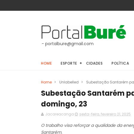
- portalbure@gmail.com
HOME
ESPORTE
CIDADES
POLÍTICA
Home
>
Unlabelled
>
Subestação Santarém pa
Subestação Santarém pa
domingo, 23
Jacareacanga
sexta-feira, fevereiro 21, 2025
O trabalho visa reforçar a qualidade da ene
Santarém.