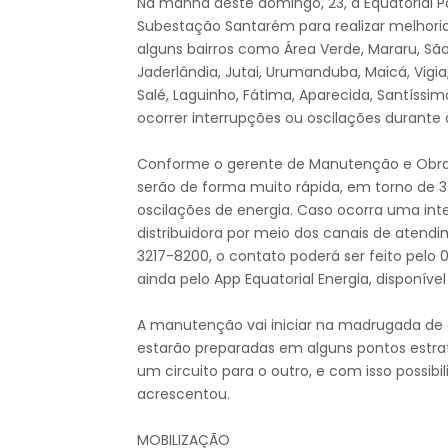
Na manhã deste domingo, 23, a Equatorial
Subestação Santarém para realizar melhoria
alguns bairros como Área Verde, Mararu, São J
Jaderlândia, Jutai, Urumanduba, Maicá, Vigia,
Salé, Laguinho, Fátima, Aparecida, Santíssi
ocorrer interrupções ou oscilações durante 
Conforme o gerente de Manutenção e Obras d
serão de forma muito rápida, em torno de 3
oscilações de energia. Caso ocorra uma int
distribuidora por meio dos canais de atend
3217-8200, o contato poderá ser feito pelo 
ainda pelo App Equatorial Energia, disponível
A manutenção vai iniciar na madrugada de 
estarão preparadas em alguns pontos estrat
um circuito para o outro, e com isso possi
acrescentou.
MOBILIZAÇÃO