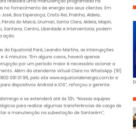
 Pará realizará uma manutenção programada na
s no fornecimento de energia aos seus clientes. Em
osé, Boa Esperança, Cristo Rei, Prainha, Aldeia,
 Pérola do Maicá, Urumari, Santa Clara, Aldeia, Mapiri,
mo, Santana, Centro, Liberdade e Interventoria, podem
a ação.
a Equatorial Pará, Leandro Martins, as interrupções
 e 4 minutos. “Em alguns casos, haverá apenas
errupção por um período maior é necessário acionar a
imento. Além da atendente virtual Clara no WhatsApp (91)
0800 091 01 96, pelo site www.equatorialenergia.com.br e
D
 para dispositivos Android e IOS”, reforçou o gerente.
domingo e se estenderá até às 12h. “Nossas equipes
égicos para realizar algumas transferências de carga de
bilitar a manutenção na subestação de Santarém”,