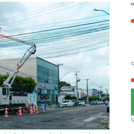
N
C
Q