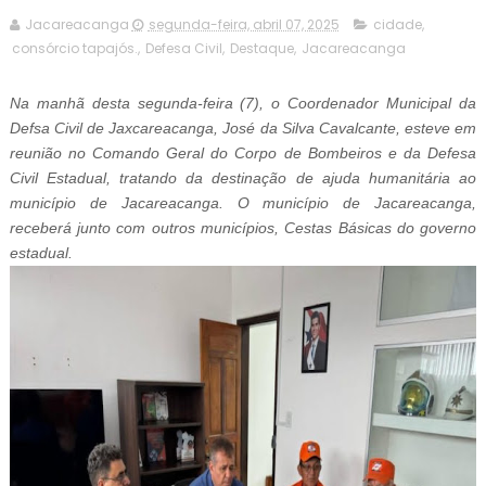
Jacareacanga
segunda-feira, abril 07, 2025
cidade
,
consórcio tapajós.
,
Defesa Civil
,
Destaque
,
Jacareacanga
Na manhã desta segunda-feira (7), o Coordenador Municipal da
Defsa Civil de Jaxcareacanga, José da Silva Cavalcante, esteve em
reunião no Comando Geral do Corpo de Bombeiros e da Defesa
Civil Estadual, tratando da destinação de ajuda humanitária ao
município de Jacareacanga.
O município de Jacareacanga,
receberá junto com outros municípios, Cestas Básicas do governo
estadual.