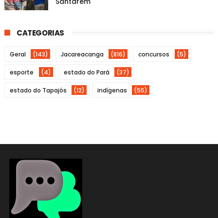
Santarém
CATEGORIAS
Geral
(143)
Jacareacanga
(816)
concursos
(5)
esporte
(4)
estado do Pará
(37)
estado do Tapajós
(12)
indígenas
(55)