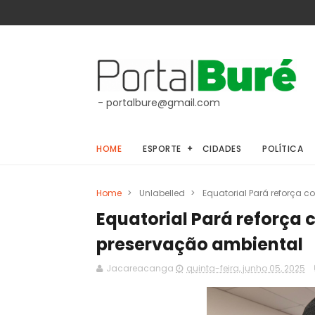
- portalbure@gmail.com
HOME
ESPORTE
CIDADES
POLÍTICA
Home
>
Unlabelled
>
Equatorial Pará reforça
Equatorial Pará reforça
preservação ambiental
Jacareacanga
quinta-feira, junho 05, 2025