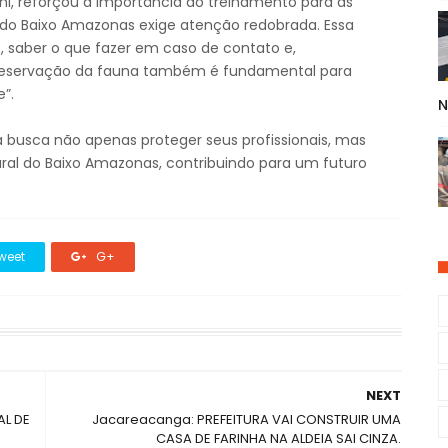
ani, reforçou a importância do treinamento para as
ão do Baixo Amazonas exige atenção redobrada. Essa
s, saber o que fazer em caso de contato e,
 preservação da fauna também é fundamental para
e”.
N
á busca não apenas proteger seus profissionais, mas
ural do Baixo Amazonas, contribuindo para um futuro
weet
G+
NEXT
AL DE
Jacareacanga: PREFEITURA VAI CONSTRUIR UMA
CASA DE FARINHA NA ALDEIA SAI CINZA.