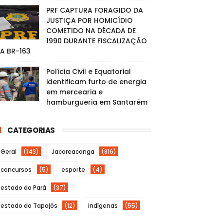
PRF CAPTURA FORAGIDO DA
JUSTIÇA POR HOMICÍDIO
COMETIDO NA DÉCADA DE
1990 DURANTE FISCALIZAÇÃO
A BR-163
Polícia Civil e Equatorial
identificam furto de energia
em mercearia e
hamburgueria em Santarém
CATEGORIAS
Geral
(143)
Jacareacanga
(816)
concursos
(5)
esporte
(4)
estado do Pará
(37)
estado do Tapajós
(12)
indígenas
(55)