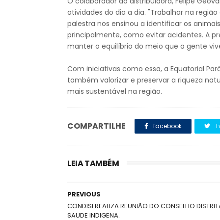
O colaborador da distribuidora, Felipe Geov
atividades do dia a dia. "Trabalhar na regi
palestra nos ensinou a identificar os animai
principalmente, como evitar acidentes. A
manter o equilíbrio do meio que a gente viv
Com iniciativas como essa, a Equatorial Par
também valorizar e preservar a riqueza nat
mais sustentável na região.
COMPARTILHE
facebook
T
LEIA TAMBÉM
PREVIOUS
CONDISI REALIZA REUNIÃO DO CONSELHO DISTRIT
SAUDE INDIGENA.