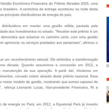
ia Gestão Econômico-Financeira do Prêmio Abradee 2025, uma
o brasileiro. A cerimônia de entrega aconteceu na noite desta
as principais distribuidoras de energia do país.
distribuidora em manter uma gestão sólida, pautada pela
nuidade dos investimentos no estado. “Receber este prêmio é um
le demonstra que estamos no caminho certo, com uma gestão
em aprimorar os serviços prestados aos paraenses”, afirmou o
e um reconhecimento setorial. Ele simboliza a transformação
última década. Quando assumimos a concessão em 2012, a
D
ra manutenção da sua operação. A partir daí, iniciamos um
stimentos, coroado ontem através deste prêmio nacional. Essa
e do nosso modelo de gestão, mostrando que somos capazes de
s”, reforça Leonardo Lucas, Vice-presidente Financeiro, RI e
 de energia no Pará, em 2012, a Equatorial Pará já investiu