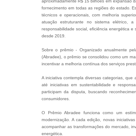
aproximadamente R$ 15 bilhões em expansão da
fornecimento em todas as regiões do estado. E
técnicos e operacionais, com melhoria superi
atuação estruturante no sistema elétrico, a
responsabilidade social, eficiência energética 
desde 2019.
Sobre o prêmio - Organizado anualmente pela 
(Abradee), o prêmio se consolidou como um marc
incentivar a melhoria contínua dos serviços pres
A iniciativa contempla diversas categorias, qu
até iniciativas em sustentabilidade e responsa
participam da disputa, buscando reconhecime
consumidores.
O Prêmio Abradee funciona como um estímu
modernização. A cada edição, novas iniciativas
acompanhar as transformações do mercado, inve
energética.