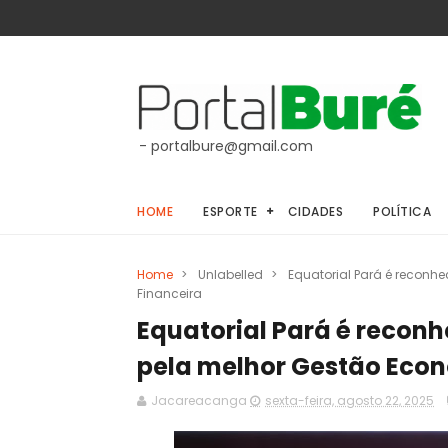
- portalbure@gmail.com
HOME
ESPORTE
CIDADES
POLÍTICA
Home
>
Unlabelled
>
Equatorial Pará é reconh
Financeira
Equatorial Pará é recon
pela melhor Gestão Eco
Jacareacanga
sexta-feira, agosto 22, 2025