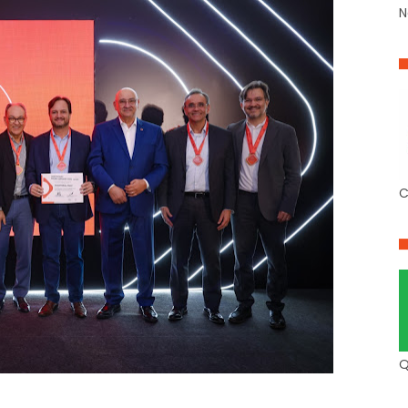
N
C
Q