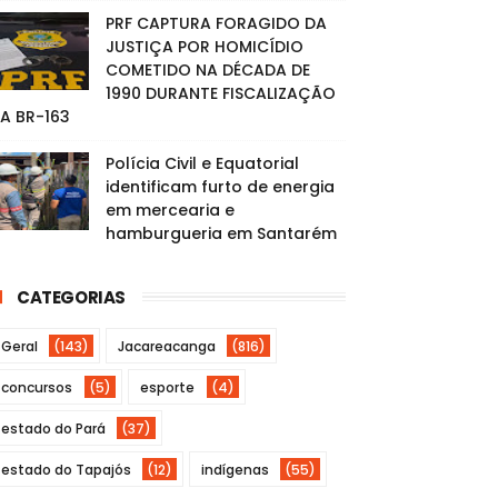
PRF CAPTURA FORAGIDO DA
JUSTIÇA POR HOMICÍDIO
COMETIDO NA DÉCADA DE
1990 DURANTE FISCALIZAÇÃO
A BR-163
Polícia Civil e Equatorial
identificam furto de energia
em mercearia e
hamburgueria em Santarém
CATEGORIAS
Geral
(143)
Jacareacanga
(816)
concursos
(5)
esporte
(4)
estado do Pará
(37)
estado do Tapajós
(12)
indígenas
(55)