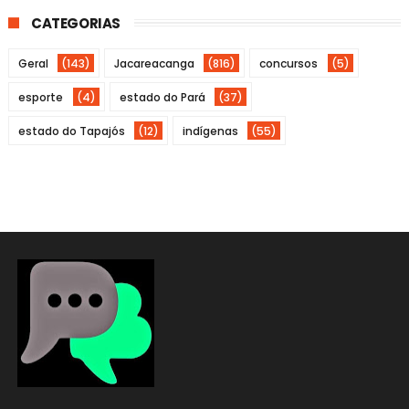
CATEGORIAS
Geral
(143)
Jacareacanga
(816)
concursos
(5)
esporte
(4)
estado do Pará
(37)
estado do Tapajós
(12)
indígenas
(55)