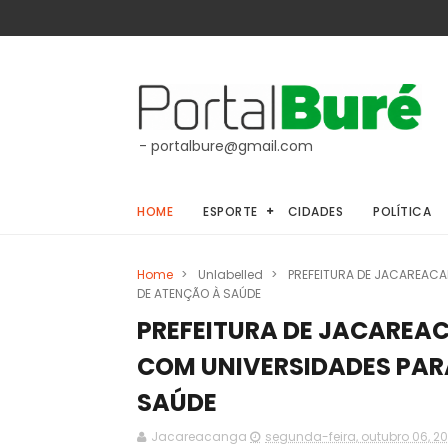
- portalbure@gmail.com
HOME
ESPORTE
CIDADES
POLÍTICA
Home
>
Unlabelled
>
PREFEITURA DE JACAREACA
DE ATENÇÃO À SAÚDE
PREFEITURA DE JACAREA
COM UNIVERSIDADES PAR
SAÚDE
Jacareacanga
segunda-feira, outubro 06, 2