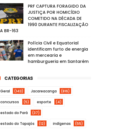
PRF CAPTURA FORAGIDO DA
JUSTIÇA POR HOMICÍDIO
COMETIDO NA DÉCADA DE
1990 DURANTE FISCALIZAÇÃO
A BR-163
Polícia Civil e Equatorial
identificam furto de energia
em mercearia e
hamburgueria em Santarém
CATEGORIAS
Geral
(143)
Jacareacanga
(816)
concursos
(5)
esporte
(4)
estado do Pará
(37)
estado do Tapajós
(12)
indígenas
(55)