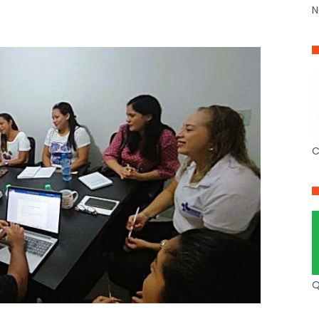
N
C
Q