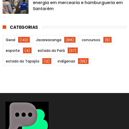
energia em mercearia e hamburgueria em
Santarém
CATEGORIAS
Geral
(143)
Jacareacanga
(816)
concursos
(5)
esporte
(4)
estado do Pará
(37)
estado do Tapajós
(12)
indígenas
(55)