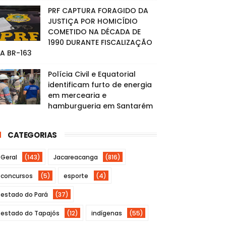
PRF CAPTURA FORAGIDO DA
JUSTIÇA POR HOMICÍDIO
COMETIDO NA DÉCADA DE
1990 DURANTE FISCALIZAÇÃO
A BR-163
Polícia Civil e Equatorial
identificam furto de energia
em mercearia e
hamburgueria em Santarém
CATEGORIAS
Geral
(143)
Jacareacanga
(816)
concursos
(5)
esporte
(4)
estado do Pará
(37)
estado do Tapajós
(12)
indígenas
(55)