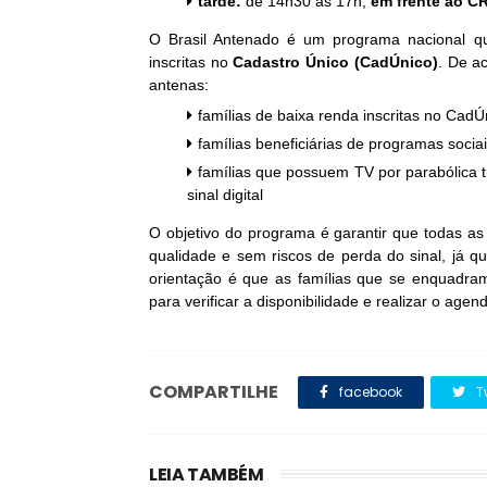
tarde:
de 14h30 às 17h,
em frente ao C
O Brasil Antenado é um programa nacional q
inscritas no
Cadastro Único (CadÚnico)
. De a
antenas:
famílias de baixa renda inscritas no CadÚ
famílias beneficiárias de programas soci
famílias que possuem TV por parabólica t
sinal digital
O objetivo do programa é garantir que todas as
qualidade e sem riscos de perda do sinal, já qu
orientação é que as famílias que se enquadram 
para verificar a disponibilidade e realizar o age
COMPARTILHE
facebook
T
LEIA TAMBÉM