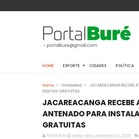
- portalbure@gmail.com
HOME
ESPORTE
CIDADES
POLÍTICA
Home
>
Unlabelled
>
JACAREACANGA RECEBE AT
DIGITAIS GRATUITAS
JACAREACANGA RECEBE A
ANTENADO PARA INSTALA
GRATUITAS
Portal Buré
sexta-feira, novembro 07, 2025