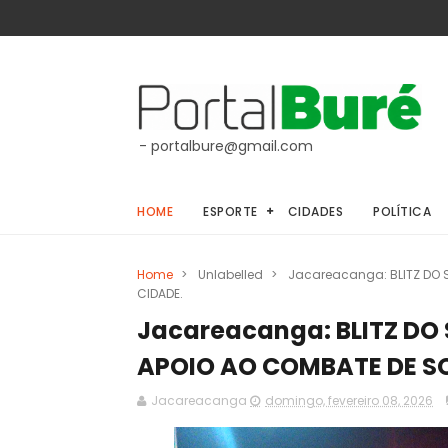
- portalbure@gmail.com
HOME
ESPORTE
CIDADES
POLÍTICA
Home
>
Unlabelled
>
Jacareacanga: BLITZ DO 
CIDADE.
Jacareacanga: BLITZ DO
APOIO AO COMBATE DE S
Jacareacanga
domingo, fevereiro 08, 2026