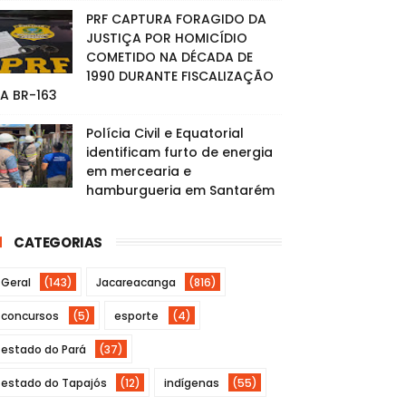
PRF CAPTURA FORAGIDO DA
JUSTIÇA POR HOMICÍDIO
COMETIDO NA DÉCADA DE
1990 DURANTE FISCALIZAÇÃO
A BR-163
Polícia Civil e Equatorial
identificam furto de energia
em mercearia e
hamburgueria em Santarém
CATEGORIAS
Geral
(143)
Jacareacanga
(816)
concursos
(5)
esporte
(4)
estado do Pará
(37)
estado do Tapajós
(12)
indígenas
(55)