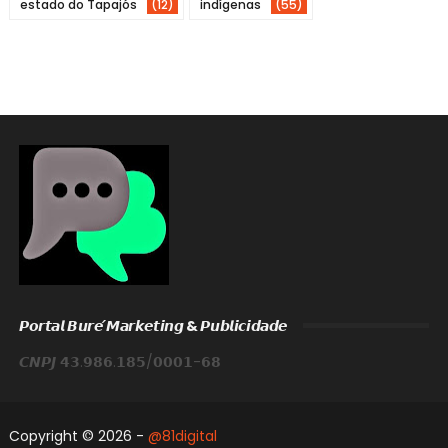
estado do Tapajós
(12)
indígenas
(55)
𝙋𝙤𝙧𝙩𝙖𝙡 𝘽𝙪𝙧𝙚́ 𝙈𝙖𝙧𝙠𝙚𝙩𝙞𝙣𝙜 & 𝙋𝙪𝙗𝙡𝙞𝙘𝙞𝙙𝙖𝙙𝙚
𝘾𝙉𝙋𝙅 𝟰𝟯.𝟵𝟴𝟲.𝟭𝟴𝟱/𝟬𝟬𝟬𝟭-𝟲𝟴
Copyright ©
2026 -
@81digital