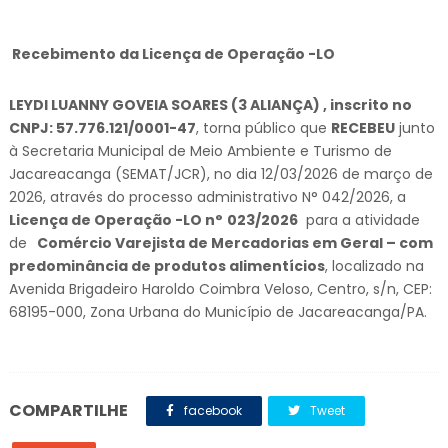
Recebimento da Licença de Operação -LO
LEYDI LUANNY GOVEIA SOARES (3 ALIANÇA) , inscrito no
CNPJ:
57.776.121/0001-47
, torna público que
RECEBEU
junto
à Secretaria Municipal de Meio Ambiente e Turismo de
Jacareacanga (SEMAT/JCR), no dia 12/03/2026 de março de
2026, através do processo administrativo N° 042/2026, a
Licença de Operação -LO n°
023/2026
para a atividade
de
Comércio Varejista de Mercadorias em Geral – com
predominância de produtos alimentícios
, localizado na
Avenida Brigadeiro Haroldo Coimbra Veloso, Centro, s/n, CEP:
68195-000, Zona Urbana do Município de Jacareacanga/PA.
COMPARTILHE
facebook
Tweet