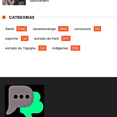
Santarém
CATEGORIAS
Geral
(143)
Jacareacanga
(816)
concursos
(5)
esporte
(4)
estado do Pará
(37)
estado do Tapajós
(12)
indígenas
(55)