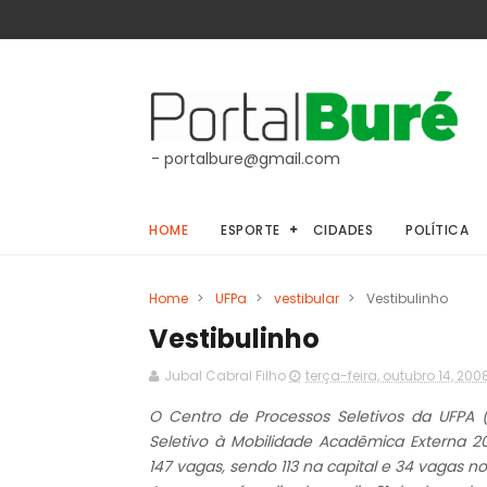
- portalbure@gmail.com
HOME
ESPORTE
CIDADES
POLÍTICA
Home
>
UFPa
>
vestibular
>
Vestibulinho
Vestibulinho
Jubal Cabral Filho
terça-feira, outubro 14, 200
O Centro de Processos Seletivos da UFPA (
Seletivo à Mobilidade Acadêmica Externa 20
147 vagas, sendo 113 na capital e 34 vagas no 