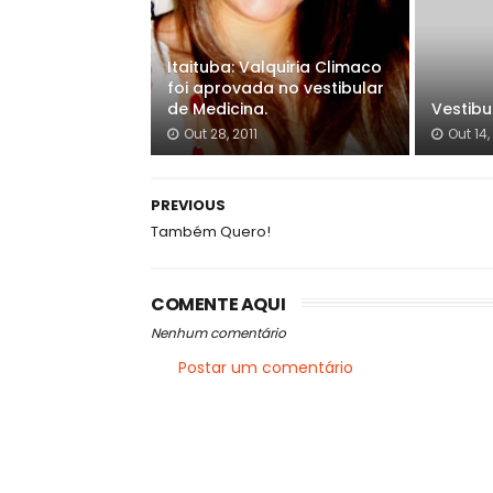
Itaituba: Valquiria Climaco
foi aprovada no vestibular
de Medicina.
Vestibu
Out 28, 2011
Out 14
PREVIOUS
Também Quero!
COMENTE AQUI
Nenhum comentário
Postar um comentário