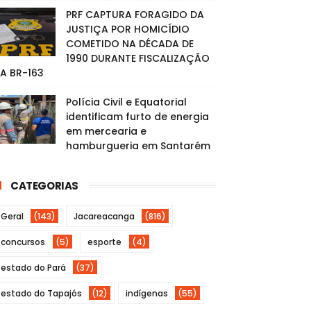
PRF CAPTURA FORAGIDO DA
JUSTIÇA POR HOMICÍDIO
COMETIDO NA DÉCADA DE
1990 DURANTE FISCALIZAÇÃO
A BR-163
Polícia Civil e Equatorial
identificam furto de energia
em mercearia e
hamburgueria em Santarém
CATEGORIAS
Geral
(143)
Jacareacanga
(816)
concursos
(5)
esporte
(4)
estado do Pará
(37)
estado do Tapajós
(12)
indígenas
(55)