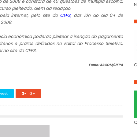
o de 2008 e constará de 40 questões de múltipla escolha,
N
urso pleiteado, além da redação.
pela internet, pelo site do
CEPS
,
das 10h do dia 04 de
 2008.
ncia econômica poderão pleitear a isenção do pagamento
érios e prazos definidos no Edital do Processo Seletivo,
 no site do CEPS.
C
Fonte: ASCOM/UFPA
weet
G+
Q