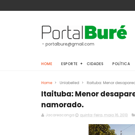
- portalbure@gmail.com
HOME
ESPORTE
CIDADES
POLÍTICA
Home
>
Unlabelled
>
Itaituba: Menor desapare
Itaituba: Menor desapare
namorado.
Jacareacanga
quinta-feira, maio 16, 2013