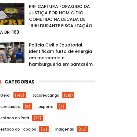
PRF CAPTURA FORAGIDO DA
JUSTIÇA POR HOMICÍDIO
COMETIDO NA DÉCADA DE
1990 DURANTE FISCALIZAÇÃO
A BR-163
Polícia Civil e Equatorial
identificam furto de energia
em mercearia e
hamburgueria em Santarém
CATEGORIAS
Geral
(143)
Jacareacanga
(816)
concursos
(5)
esporte
(4)
estado do Pará
(37)
estado do Tapajós
(12)
indígenas
(55)