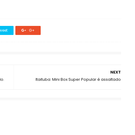
weet
G+
NEXT
do.
Itaituba: Mini Box Super Popular é assaltado