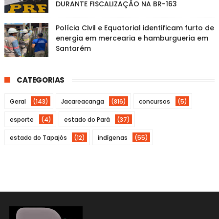
DURANTE FISCALIZAÇÃO NA BR-163
Polícia Civil e Equatorial identificam furto de
energia em mercearia e hamburgueria em
Santarém
CATEGORIAS
Geral
(143)
Jacareacanga
(816)
concursos
(5)
esporte
(4)
estado do Pará
(37)
estado do Tapajós
(12)
indígenas
(55)