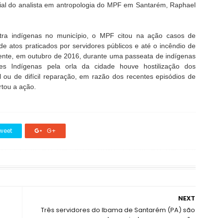
ricial do analista em antropologia do MPF em Santarém, Raphael
tra indígenas no município, o MPF citou na ação casos de
de atos praticados por servidores públicos e até o incêndio de
nte, em outubro de 2016, durante uma passeata de indígenas
es Indígenas pela orla da cidade houve hostilização dos
el ou de difícil reparação, em razão dos recentes episódios de
rtou a ação.
weet
G+
NEXT
Três servidores do Ibama de Santarém (PA) são