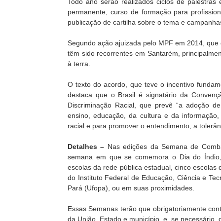
Todo ano serão realizados ciclos de palestras
permanente, curso de formação para profission
publicação de cartilha sobre o tema e campanha
Segundo ação ajuizada pelo MPF em 2014, que de
têm sido recorrentes em Santarém, principalmen
à terra.
O texto do acordo, que teve o incentivo fundam
destaca que o Brasil é signatário da Convenç
Discriminação Racial, que prevê “a adoção de
ensino, educação, da cultura e da informação,
racial e para promover o entendimento, a tolerân
Detalhes –
Nas edições da Semana de Combate
semana em que se comemora o Dia do Índio, s
escolas da rede pública estadual, cinco escola
do Instituto Federal de Educação, Ciência e Te
Pará (Ufopa), ou em suas proximidades.
Essas Semanas terão que obrigatoriamente contar
da União, Estado e município, e, se necessário,