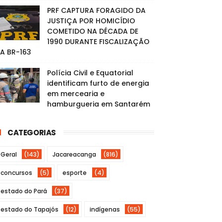
PRF CAPTURA FORAGIDO DA
JUSTIÇA POR HOMICÍDIO
COMETIDO NA DÉCADA DE
1990 DURANTE FISCALIZAÇÃO
A BR-163
Polícia Civil e Equatorial
identificam furto de energia
em mercearia e
hamburgueria em Santarém
CATEGORIAS
Geral
(143)
Jacareacanga
(816)
concursos
(5)
esporte
(4)
estado do Pará
(37)
estado do Tapajós
(12)
indígenas
(55)