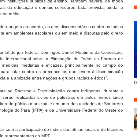
 em instituições públicas de ensino. Também haverá, de modo
ais da educação e demais servidores. Está prevista, ainda, a
s na mídia.
u origem ao acordo, os atos discriminatórios contra os índios
te em ambientes escolares ou em meio a disputas pelo direito
ental do juiz federal Domingos Daniel Moutinho da Conceição,
ão Internacional sobre a Eliminação de Todas as Formas de
 medidas imediatas e eficazes, principalmente no campo do
 para lutar contra os preconceitos que levem à discriminação
cia e a amizade entre nações e grupos raciais e éticos”.
D
 ao Racismo e Discriminação contra Indígenas, durante a
erão realizados ciclos de palestras em pelos menos cinco
s da rede pública municipal e em uma das unidades de Santarém
cnologia do Pará (IFPA) e da Universidade Federal do Oeste do
 com a participação de índios das etnias locais e de técnicos
 de representantes do MPF.