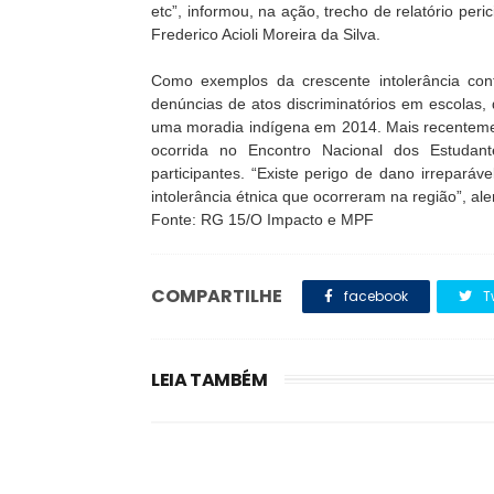
etc”, informou, na ação, trecho de relatório pe
Frederico Acioli Moreira da Silva.
Como exemplos da crescente intolerância con
denúncias de atos discriminatórios em escolas, 
uma moradia indígena em 2014. Mais recenteme
ocorrida no Encontro Nacional dos Estudant
participantes. “Existe perigo de dano irreparáv
intolerância étnica que ocorreram na região”, ale
Fonte: RG 15/O Impacto e MPF
COMPARTILHE
facebook
T
LEIA TAMBÉM