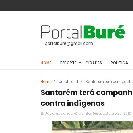
- portalbure@gmail.com
HOME
ESPORTE
CIDADES
POLÍTICA
Home
>
Unlabelled
>
Santarém terá campanha
Santarém terá campanh
contra indígenas
Jacareacanga
quinta-feira, outubro 27, 2016