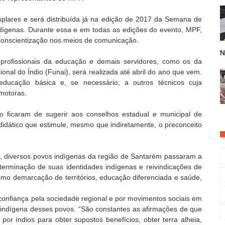
emplares e será distribuída já na edição de 2017 da Semana de
dígenas. Durante essa e em todas as edições do evento, MPF,
conscientização nos meios de comunicação.
N
profissionais da educação e demais servidores, como os da
al do Índio (Funai), será realizada até abril do ano que vem.
educação básica e, se necessário, a outros técnicos cuja
omotoras.
o ficaram de sugerir aos conselhos estadual e municipal de
idático que estimule, mesmo que indiretamente, o preconceito
diversos povos indígenas da região de Santarém passaram a
rminação de suas identidades indígenas e reivindicações de
como demarcação de territórios, educação diferenciada e saúde,
onfiança pela sociedade regional e por movimentos sociais em
 indígena desses povos. “São constantes as afirmações de que
 por índios para obter supostos benefícios, obter terra alheia,