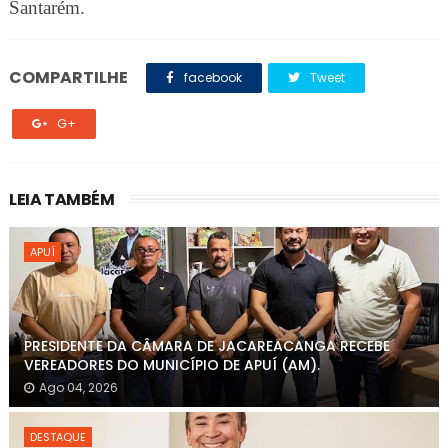
Santarém.
COMPARTILHE
facebook
Tweet
G+
LEIA TAMBÉM
APUÍ
PRESIDENTE DA CÂMARA DE JACAREACANGA RECEBE
VEREADORES DO MUNICÍPIO DE APUÍ (AM).
Ago 04, 2026
DESTAQUE