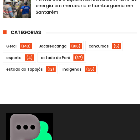
energia em mercearia e hamburgueria em
Santarém
CATEGORIAS
Geral
(143)
Jacareacanga
(816)
concursos
(5)
esporte
(4)
estado do Pará
(37)
estado do Tapajós
(12)
indígenas
(55)