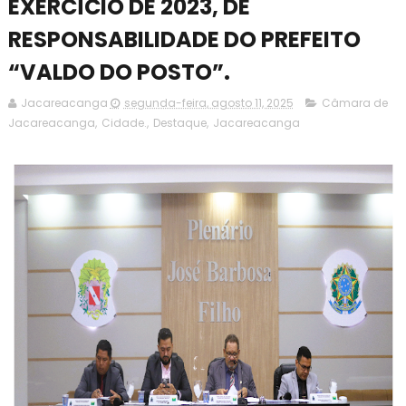
EXERCÍCIO DE 2023, DE
RESPONSABILIDADE DO PREFEITO
“VALDO DO POSTO”.
Jacareacanga
segunda-feira, agosto 11, 2025
Câmara de
Jacareacanga
,
Cidade.
,
Destaque
,
Jacareacanga