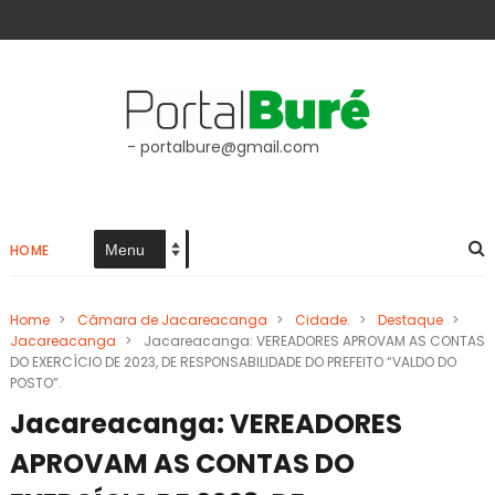
- portalbure@gmail.com
HOME
Home
>
Câmara de Jacareacanga
>
Cidade.
>
Destaque
>
Jacareacanga
>
Jacareacanga: VEREADORES APROVAM AS CONTAS
DO EXERCÍCIO DE 2023, DE RESPONSABILIDADE DO PREFEITO “VALDO DO
POSTO”.
Jacareacanga: VEREADORES
APROVAM AS CONTAS DO