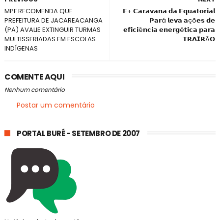
MPF RECOMENDA QUE
𝗘+ 𝗖𝗮𝗿𝗮𝘃𝗮𝗻𝗮 𝗱𝗮 𝗘𝗾𝘂𝗮𝘁𝗼𝗿𝗶𝗮𝗹
PREFEITURA DE JACAREACANGA
𝗣𝗮𝗿á 𝗹𝗲𝘃𝗮 𝗮çõ𝗲𝘀 𝗱𝗲
(PA) AVALIE EXTINGUIR TURMAS
𝗲𝗳𝗶𝗰𝗶ê𝗻𝗰𝗶𝗮 𝗲𝗻𝗲𝗿𝗴é𝘁𝗶𝗰𝗮 𝗽𝗮𝗿𝗮
MULTISSERIADAS EM ESCOLAS
𝗧𝗥𝗔𝗜𝗥Ã𝗢
INDÍGENAS
COMENTE AQUI
Nenhum comentário
Postar um comentário
PORTAL BURÉ - SETEMBRO DE 2007