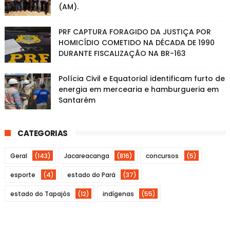
(AM).
PRF CAPTURA FORAGIDO DA JUSTIÇA POR
HOMICÍDIO COMETIDO NA DÉCADA DE 1990
DURANTE FISCALIZAÇÃO NA BR-163
Polícia Civil e Equatorial identificam furto de
energia em mercearia e hamburgueria em
Santarém
CATEGORIAS
Geral
(143)
Jacareacanga
(816)
concursos
(5)
esporte
(4)
estado do Pará
(37)
estado do Tapajós
(12)
indígenas
(55)