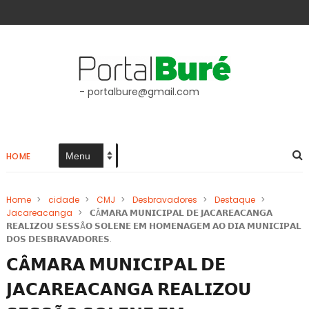
- portalbure@gmail.com
HOME
Home
>
cidade
>
CMJ
>
Desbravadores
>
Destaque
>
Jacareacanga
>
𝗖Â𝗠𝗔𝗥𝗔 𝗠𝗨𝗡𝗜𝗖𝗜𝗣𝗔𝗟 𝗗𝗘 𝗝𝗔𝗖𝗔𝗥𝗘𝗔𝗖𝗔𝗡𝗚𝗔
𝗥𝗘𝗔𝗟𝗜𝗭𝗢𝗨 𝗦𝗘𝗦𝗦Ã𝗢 𝗦𝗢𝗟𝗘𝗡𝗘 𝗘𝗠 𝗛𝗢𝗠𝗘𝗡𝗔𝗚𝗘𝗠 𝗔𝗢 𝗗𝗜𝗔 𝗠𝗨𝗡𝗜𝗖𝗜𝗣𝗔𝗟
𝗗𝗢𝗦 𝗗𝗘𝗦𝗕𝗥𝗔𝗩𝗔𝗗𝗢𝗥𝗘𝗦.
𝗖Â𝗠𝗔𝗥𝗔 𝗠𝗨𝗡𝗜𝗖𝗜𝗣𝗔𝗟 𝗗𝗘
𝗝𝗔𝗖𝗔𝗥𝗘𝗔𝗖𝗔𝗡𝗚𝗔 𝗥𝗘𝗔𝗟𝗜𝗭𝗢𝗨