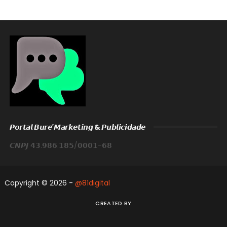
𝙋𝙤𝙧𝙩𝙖𝙡 𝘽𝙪𝙧𝙚́ 𝙈𝙖𝙧𝙠𝙚𝙩𝙞𝙣𝙜 & 𝙋𝙪𝙗𝙡𝙞𝙘𝙞𝙙𝙖𝙙𝙚
𝘾𝙉𝙋𝙅 𝟰𝟯.𝟵𝟴𝟲.𝟭𝟴𝟱/𝟬𝟬𝟬𝟭-𝟲𝟴
Copyright ©
2026 -
@81digital
CREATED BY