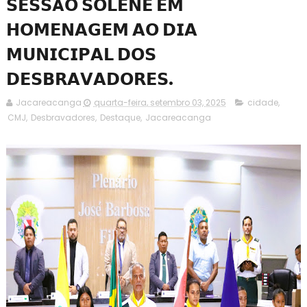
𝗦𝗘𝗦𝗦Ã𝗢 𝗦𝗢𝗟𝗘𝗡𝗘 𝗘𝗠
𝗛𝗢𝗠𝗘𝗡𝗔𝗚𝗘𝗠 𝗔𝗢 𝗗𝗜𝗔
𝗠𝗨𝗡𝗜𝗖𝗜𝗣𝗔𝗟 𝗗𝗢𝗦
𝗗𝗘𝗦𝗕𝗥𝗔𝗩𝗔𝗗𝗢𝗥𝗘𝗦.
Jacareacanga
quarta-feira, setembro 03, 2025
cidade
,
CMJ
,
Desbravadores
,
Destaque
,
Jacareacanga