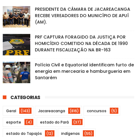
PRESIDENTE DA CÂMARA DE JACAREACANGA
RECEBE VEREADORES DO MUNICÍPIO DE APUÍ
(AM).
PRF CAPTURA FORAGIDO DA JUSTIÇA POR
HOMICÍDIO COMETIDO NA DÉCADA DE 1990
DURANTE FISCALIZAÇÃO NA BR-163
Polícia Civil e Equatorial identificam furto de
energia em mercearia e hamburgueria em
Santarém
CATEGORIAS
Geral
(143)
Jacareacanga
(816)
concursos
(5)
esporte
(4)
estado do Pará
(37)
estado do Tapajós
(12)
indígenas
(55)