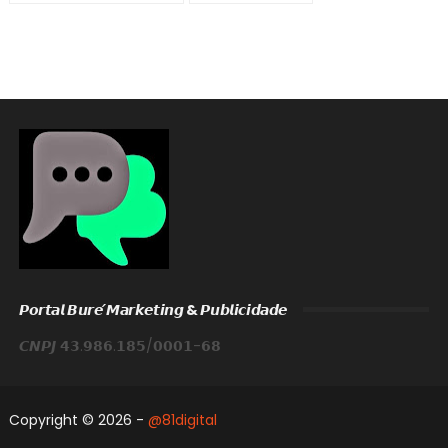
𝙋𝙤𝙧𝙩𝙖𝙡 𝘽𝙪𝙧𝙚́ 𝙈𝙖𝙧𝙠𝙚𝙩𝙞𝙣𝙜 & 𝙋𝙪𝙗𝙡𝙞𝙘𝙞𝙙𝙖𝙙𝙚
𝘾𝙉𝙋𝙅 𝟰𝟯.𝟵𝟴𝟲.𝟭𝟴𝟱/𝟬𝟬𝟬𝟭-𝟲𝟴
Copyright ©
2026 -
@81digital